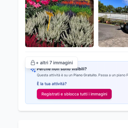
+ altri
7
immagini
Perché non sono visibili?
Questa attività è su un
Piano Gratuito
.
Passa a un piano Pr
È la tua attività?
Registrati e sblocca tutti i
immagini