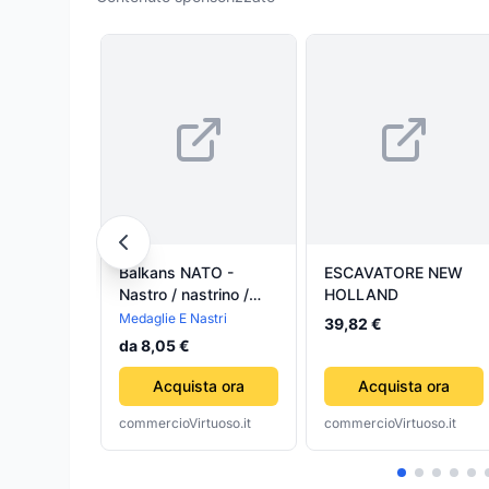
Balkans NATO -
ESCAVATORE NEW
Nastro / nastrino /
HOLLAND
medaglia
Medaglie E Nastri
39,82 €
da 8,05 €
Acquista ora
Acquista ora
commercioVirtuoso.it
commercioVirtuoso.it