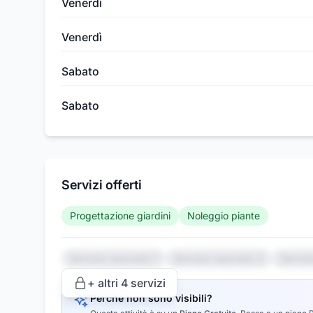
Venerdì
Venerdì
Sabato
Sabato
Servizi offerti
Progettazione giardini
Noleggio piante
Servizio nascosto 1
Servizio nascosto 2
Serviz
+ altri
4
servizi
Perché non sono visibili?