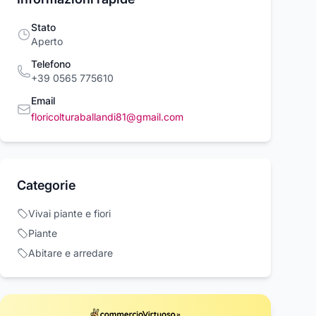
Stato
Aperto
Telefono
+39 0565 775610
Email
floricolturaballandi81@gmail.com
AVATORE NEW
Radiatore adattabile
Accappatoio Ba
Categorie
LAND
New Holland
Babyland Kuveè
GOLATO
S5169275
Ama
Kuveè
6 €
Vivai piante e fiori
576,82 €
662,65 €
da 12,36 €
Piante
Acquista ora
Acquista ora
Acquista o
Abitare e arredare
rcioVirtuoso.it
commercioVirtuoso.it
commercioVirtuoso