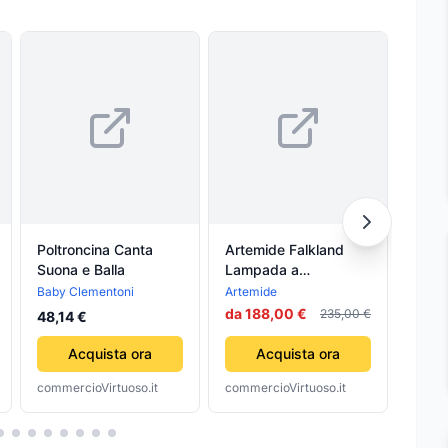
Poltroncina Canta
Artemide Falkland
ESC
Suona e Balla
Lampada a
HOL
Sospensione
CIN
Baby Clementoni
Artemide
34,2
da 188,00 €
235,00 €
48,14 €
Acquista ora
Acquista ora
commercioVirtuoso.it
commercioVirtuoso.it
comme