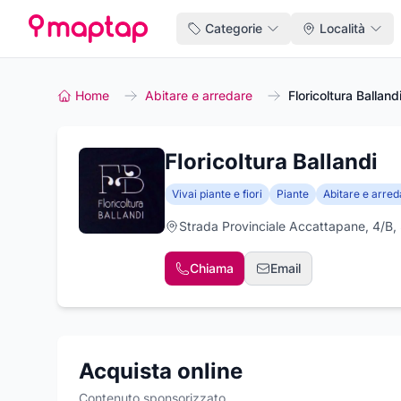
Categorie
Località
Home
Abitare e arredare
Floricoltura Balland
Floricoltura Ballandi
Vivai piante e fiori
Piante
Abitare e arred
Strada Provinciale Accattapane, 4/B,
Chiama
Email
Acquista online
Contenuto sponsorizzato