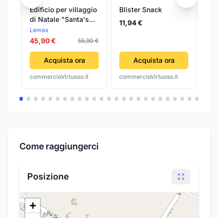
Edificio per villaggio
Blister Snack
Po
di Natale "Santa's
ha
11,94 €
Snack Shack" in
Lemax
21
resina
45,90 €
55,90 €
Acquista ora
Acquista ora
commercioVirtuoso.it
commercioVirtuoso.it
com
Come raggiungerci
Posizione
+