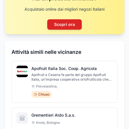
Acquistalo online dai migliori negozi italiani
Scopri ora
Attività simili nelle vicinanze
Apofruit Italia Soc. Coop. Agricola
Apofruit a Cesena fa parte del gruppo Apofruit
Italia, un’impresa cooperativa ortofrutticola che
opera sul territorio nazionale ed estero. L'
Pievesestina
,
azienda ha registrato negli anni una crescita
costante, portando avanti la “mission” di acquisire
Chiuso
la massima specializzazione sui principali
prodotti dell’ortofrutta italiana. Specializzazione
che si manifesta nella qualità e nella
differenziazione dell’offerta; nell’intensa attività
Grementieri Aldo S.a.s.
volta al rinnovamento varietale; nell’innovazione
di prodotto e di processo; nei servizi a misura dei
Imola
,
Bologna
moderni canali di vendita; nell’efficienza