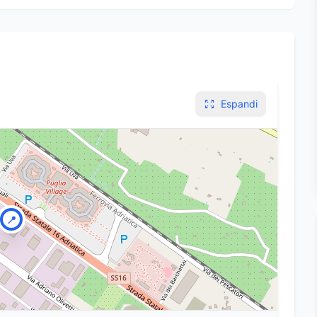
Espandi
📍