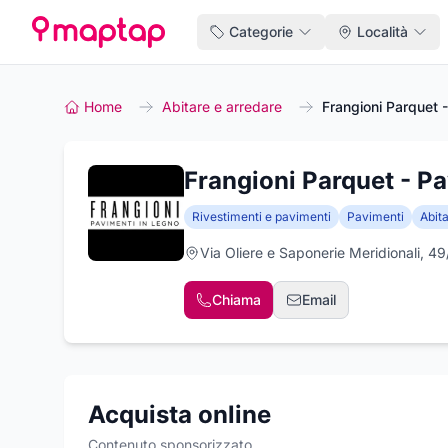
Categorie
Località
Home
Abitare e arredare
Frangioni Parquet -
Frangioni Parquet - Pa
Rivestimenti e pavimenti
Pavimenti
Abit
Via Oliere e Saponerie Meridionali, 49
Chiama
Email
Acquista online
Contenuto sponsorizzato