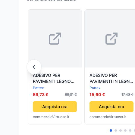
ADESIVO PER
ADESIVO PER
PAVIMENTI LEGNO
PAVIMENTI IN LEGNO
'PATTEX PARQUET'
'PARQUET' PATTEX
Pattex
Pattex
Kg. 5 - secchio
850 gr - PATTEX
59,73 €
15,60 €
69,81 €
17,48 €
plastico - PATTEX
Acquista ora
Acquista ora
commercioVirtuoso.it
commercioVirtuoso.it