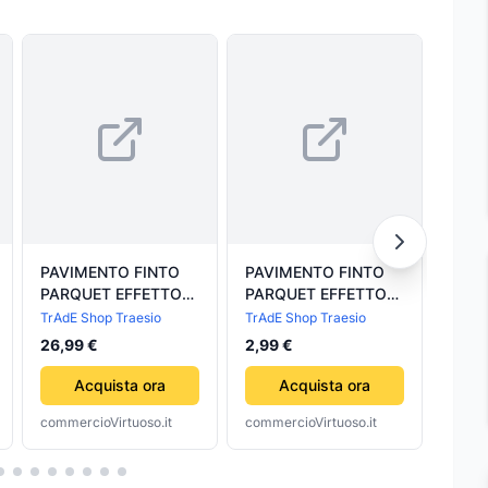
PAVIMENTO FINTO
PAVIMENTO FINTO
PAVI
PARQUET EFFETTO
PARQUET EFFETTO
PARQ
LEGNO PIASTRELLE
LEGNO NATURALE
LEG
TrAdE Shop Traesio
TrAdE Shop Traesio
TrAdE
ADESIVE 15X90CM
ROVERE PIASTRELLE
RIVE
26,99 €
2,99 €
2,99
SPESSORE 6MM
ADESIVE 15X90CM
PIAS
15X
Acquista ora
Acquista ora
commercioVirtuoso.it
commercioVirtuoso.it
comme