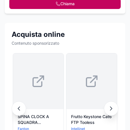
Chiama
Acquista online
Contenuto sponsorizzato
SPINA CLOCK A
Frutto Keystone Cat6
co
SQUADRA
FTP Tooless
Sa
FRANCO/TEDESCA 2
Fanton
Intellinet
9,