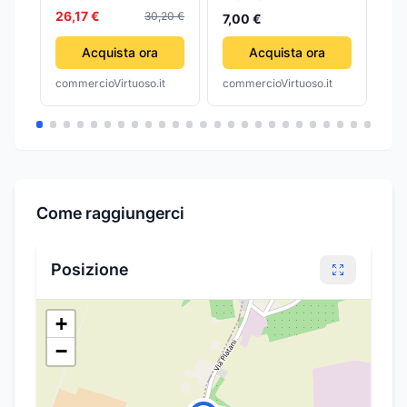
POLI + TERRA
26,17 €
30,20 €
7,00 €
BIANCA- - bianca
16A 80150 - 3 pezzi
Acquista ora
Acquista ora
FANTON
commercioVirtuoso.it
commercioVirtuoso.it
com
Come raggiungerci
Posizione
+
−