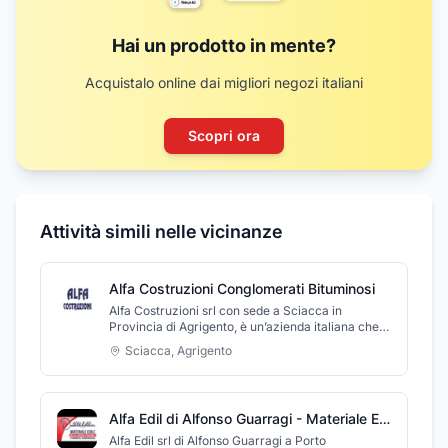
Hai un prodotto in mente?
Acquistalo online dai migliori negozi italiani
Scopri ora
Attività simili nelle vicinanze
Alfa Costruzioni Conglomerati Bituminosi
Alfa Costruzioni srl con sede a Sciacca in
Provincia di Agrigento, è un’azienda italiana che è
leader all’evoluzione tecnologica del settore della
Sciacca
,
Agrigento
trasformazione del bitume, fornitura di tutti i tipi di
conglomerato bituminoso a caldo e a freddo per
pavimentazioni stradali per la manutenzione
ordinaria e straordinaria, pavimentazioni stradali
Alfa Edil di Alfonso Guarragi - Materiale Edile - Articoli e Attrezzature
aeroportuali, per ferrovie, per piste
automobilistiche, piste ciclabili con sistema a
Alfa Edil srl di Alfonso Guarragi a Porto