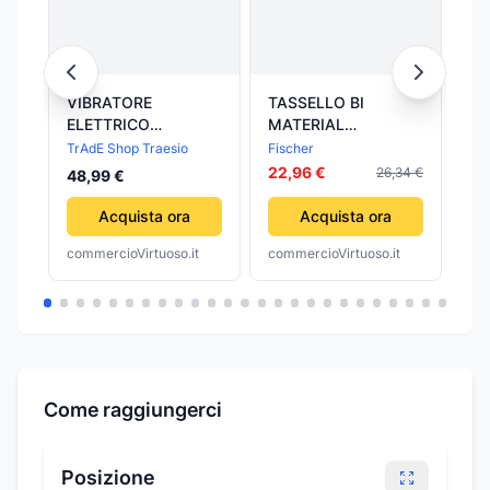
VIBRATORE
TASSELLO BI
TA
ELETTRICO
MATERIAL
MA
PORTATILE PER
DUOPOWER- - ø
DU
TrAdE Shop Traesio
Fischer
Fis
CALCESTRUZZO
mm.14x70 - 20 pezzi
mm
22,96 €
15
26,34 €
48,99 €
MONOFASE 1050W
FISCHER
FI
35MM RCV-1050
Acquista ora
Acquista ora
commercioVirtuoso.it
commercioVirtuoso.it
com
Come raggiungerci
Posizione