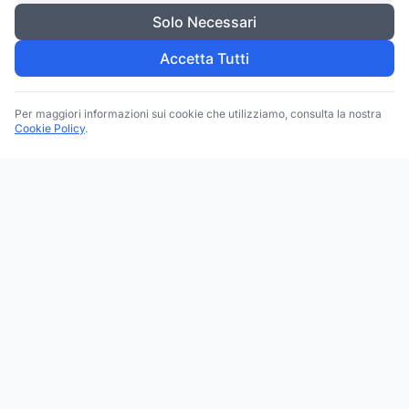
Solo Necessari
Accetta Tutti
Per maggiori informazioni sui cookie che utilizziamo, consulta la nostra
Cookie Policy
.
Trova le migliori attività commerciali, negozi e servizi in tutta
Italia. Ricerca per categoria, brand, regione, provincia e città.