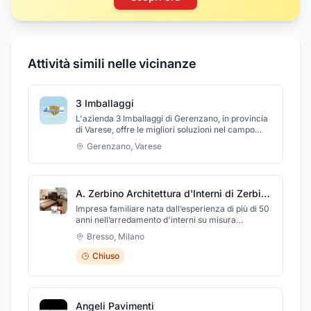
Attività simili nelle vicinanze
3 Imballaggi
L'azienda 3 Imballaggi di Gerenzano, in provincia
di Varese, offre le migliori soluzioni nel campo
degli imballaggi in legno. La qualità dei prodotti e
Gerenzano
,
Varese
le tempistiche delle consegne sono le
caratteristiche e i punti di forza dell'attività. La
ditta è specializzata in casse di legno, gabbie in
legno, basamenti e bancali in legno. 3 Imballaggi
A. Zerbino Architettura d'Interni di Zerbino Alberto
vanta altissimi standard qualitativi di produzione
grazie ad un'elevata competenza ed esperienza.
Impresa familiare nata dall’esperienza di più di 50
anni nell’arredamento d'interni su misura
fornendo ai suoi clienti un servizio completo in
Bresso
,
Milano
ogni aspetto.
Chiuso
Angeli Pavimenti