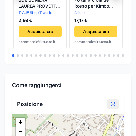
LAUREA PROVETTA
Rosso per Kimbo
Ba
ROSSA ROSSO
Rossa 1364
Cu
TrAdE Shop Traesio
Ariete
Aut
APPLICAZIONE
57,
2,99 €
17,17 €
LEGNO TOCCO
Acquista ora
Acquista ora
commercioVirtuoso.it
commercioVirtuoso.it
com
Come raggiungerci
Posizione
+
−