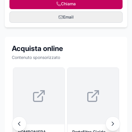
Chiama
Email
Acquista online
Contenuto sponsorizzato
BOMBONIERA
Portafiltro Cialde
Co