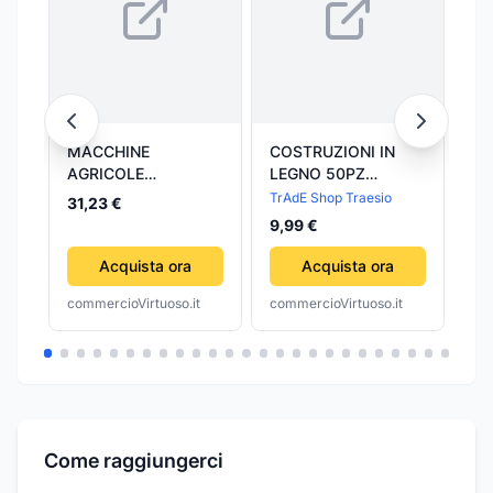
MACCHINE
COSTRUZIONI IN
OL
AGRICOLE
LEGNO 50PZ
PE
MECHANICS
BLOCCHI
AG
TrAdE Shop Traesio
Pr
31,23 €
MATTONCINI
'M
48
9,99 €
COSTRUZIONE
2
BAMBINI CON
'M
Acquista ora
Acquista ora
CONTENITORE
commercioVirtuoso.it
commercioVirtuoso.it
com
Come raggiungerci