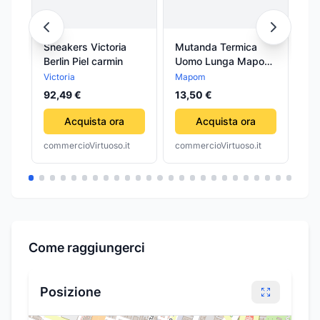
Sneakers Victoria
Mutanda Termica
LE
Berlin Piel carmin
Uomo Lunga Mapon
SU
in Lana E Cotone
IN
Victoria
Mapom
Hom
Mutanda in Lana
DI
92,49 €
13,50 €
3,
Esterna per Uomo
Intimo Invernale
Acquista ora
Acquista ora
Funzionali
commercioVirtuoso.it
commercioVirtuoso.it
com
Sottopantaloni
Termici Art. 2005/m
Mapom
Come raggiungerci
Posizione