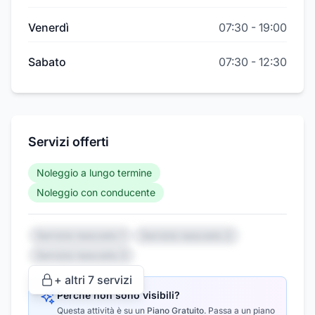
Venerdì
07:30
-
19:00
Sabato
07:30
-
12:30
Servizi offerti
Noleggio a lungo termine
Noleggio con conducente
Servizio nascosto 1
Servizio nascosto 2
Servizio nascosto 3
+ altri
7
servizi
Perché non sono visibili?
Questa attività è su un
Piano Gratuito
.
Passa a un piano