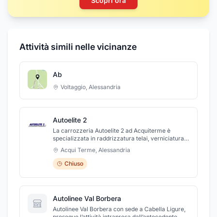
Scopri ora
Attività simili nelle vicinanze
Ab
Voltaggio
,
Alessandria
Autoelite 2
La carrozzeria Autoelite 2 ad Acquiterme è
specializzata in raddrizzatura telai, verniciatura
di alta precisione e ripristino fanali. Si effettuano
Acqui Terme
,
Alessandria
riparazioni in giornata ed è possibile lasciare
l'auto 24 ore su 24, anche fuori dagli orari di
Chiuso
apertura. Per ogni riparazione rilasciamo una
Garanzia di 36 mesi e su richiesta, l'auto
sostitutiva. Offriamo Servizio di revisione incluso
controllo delle luci, il cambio dell'olio e la
Autolinee Val Borbera
sostituzione del filtro dell'aria. Presso la
Carrozzeria Autoelite 2 è inoltre possibile
Autolinee Val Borbera con sede a Cabella Ligure,
noleggiare autovetture per qualunque esigenza,
prosegue l’attività intrapresa dall’antecedente