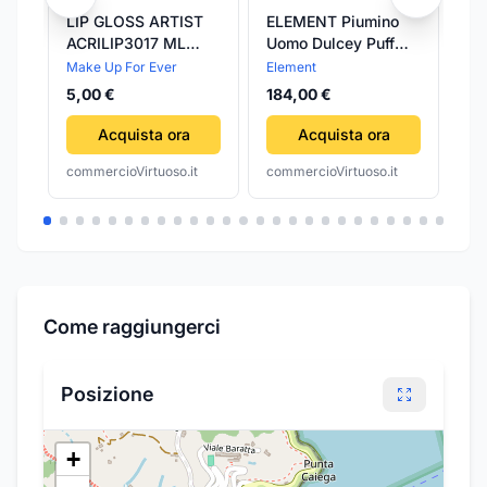
LIP GLOSS ARTIST
ELEMENT Piumino
EL
ACRILIP3017 ML
Uomo Dulcey Puff
Ca
Make Up For Ever
Old Gold
El
Make Up For Ever
Element
El
Li
5,00 €
184,00 €
95
Go
Acquista ora
Acquista ora
commercioVirtuoso.it
commercioVirtuoso.it
com
Come raggiungerci
Posizione
+