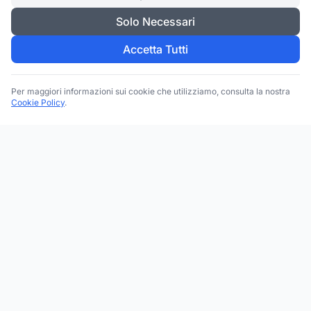
Solo Necessari
Accetta Tutti
Per maggiori informazioni sui cookie che utilizziamo, consulta la nostra
Cookie Policy
.
Trova le migliori attività commerciali, negozi e servizi in tutta
Italia. Ricerca per categoria, brand, regione, provincia e città.