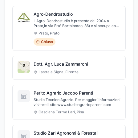
Agro-Dendrostudio
L'Agro-Dendrostudio è presente dal 2004 a
Prato,in via Fra' Bartolomeo, 36) e si occupa con
grande competenza di progettazione, consulenza
Prato
,
Prato
e assistenza tecnica in materia agricola, forestale
e di gestione del verde urbano, sia per privati
Chiuso
cittadini che per enti pubblici operando su tutto il
territorio regionale.
Dott. Agr. Luca Zammarchi
Lastra a Signa
,
Firenze
Perito Agrario Jacopo Parenti
Studio Tecnico Agrario. Per maggiori informazioni
visitare il sito www.studioagrarioparenti.com
Casciana Terme Lari
,
Pisa
Studio Zari Agronomi & Forestali