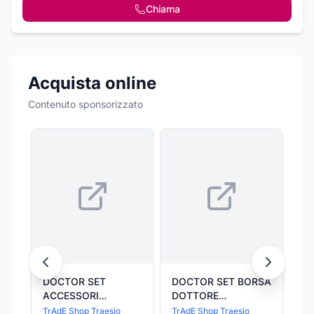
Chiama
Acquista online
Contenuto sponsorizzato
DOCTOR SET
DOCTOR SET BORSA
As
ACCESSORI
DOTTORE
sj 
INFERMIERA
ACCESSORI
TrAdE Shop Traesio
TrAdE Shop Traesio
Sev