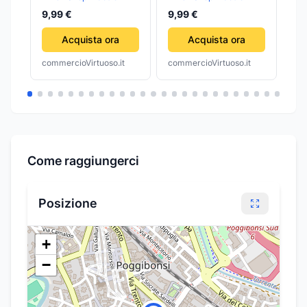
DOTTORE GIOCO
STETOSCOPIO
9,99 €
9,99 €
32
GIOCATTOLO BIMBA
FORBICI
BAMBINA
GIOCATTOLO GIOCO
Acquista ora
Acquista ora
BAMBINA
commercioVirtuoso.it
commercioVirtuoso.it
com
Come raggiungerci
Posizione
+
−