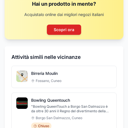
Hai un prodotto in mente?
Acquistalo online dai migliori negozi italiani
Scopri ora
Attività simili nelle vicinanze
Birreria Moulin
Fossano
,
Cuneo
Bowling Queentouch
"Bowling QueenTouch a Borgo San Dalmazzo è
da oltre 30 anni il Regno del divertimento della
Provincia Granda. Vi offriamo divertimento per
Borgo San Dalmazzo
,
Cuneo
tutta la famiglia e per tutte le età: 10 piste da
bowling, 6 carambole, videogames per tutte le
Chiuso