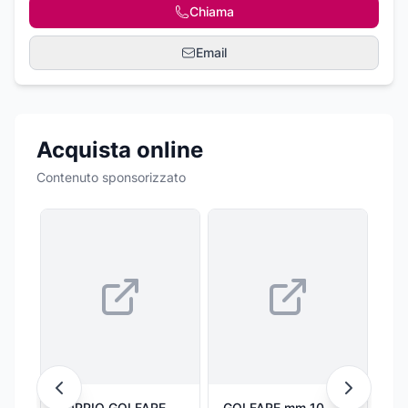
Chiama
Email
Acquista online
Contenuto sponsorizzato
DOPPIO GOLFARE
GOLFARE mm 10
Pi