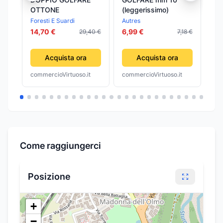
OTTONE
(leggerissimo)
Co
Ac
Foresti E Suardi
Autres
Sea
E2
14,70 €
6,99 €
29,40 €
7,18 €
16
Acquista ora
Acquista ora
commercioVirtuoso.it
commercioVirtuoso.it
com
Come raggiungerci
Posizione
+
−