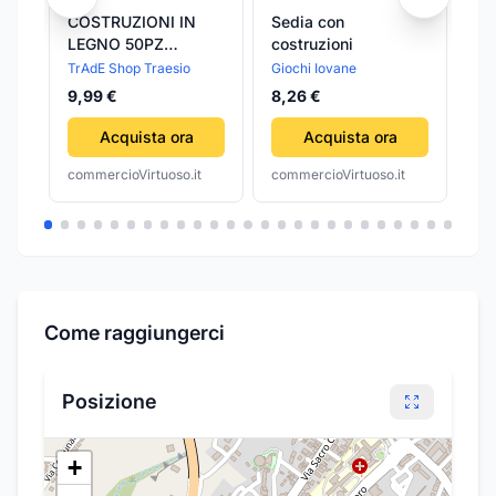
COSTRUZIONI IN
Sedia con
SE
LEGNO 50PZ
costruzioni
CA
BLOCCHI
CA
TrAdE Shop Traesio
Giochi Iovane
TrA
MATTONCINI
CO
9,99 €
8,26 €
4,
COSTRUZIONE
C
BAMBINI CON
M
Acquista ora
Acquista ora
CONTENITORE
AD
commercioVirtuoso.it
commercioVirtuoso.it
com
Come raggiungerci
Posizione
+