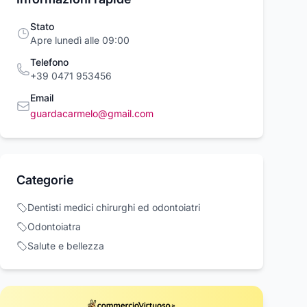
Stato
Apre lunedì alle 09:00
Telefono
+39 0471 953456
Email
guardacarmelo@gmail.com
MARTENS Dr.
CET Drum Chip Black
DR MARTENS
Categorie
ns - Anfibi Molly
Konica Minolta DR-
BEATLES PLAT
 Raso Neri da
313K,DR-512K
artens
Konica Minolta/dindoh
Dr. Martens
Dentisti medici chirurghi ed odontoiatri
a
218,50 €
23
00 €
3,73 €
Odontoiatra
Salute e bellezza
Acquista ora
Acquista ora
Acquista o
rcioVirtuoso.it
commercioVirtuoso.it
commercioVirtuoso