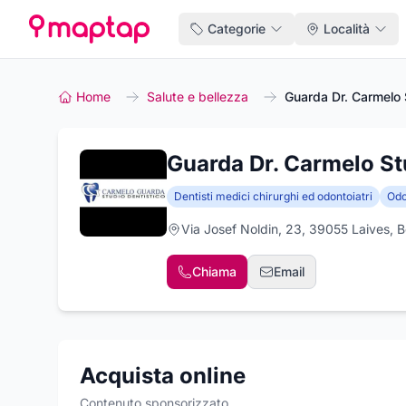
Categorie
Località
Home
Salute e bellezza
Guarda Dr. Carmelo 
Guarda Dr. Carmelo St
Dentisti medici chirurghi ed odontoiatri
Odo
Via Josef Noldin, 23, 39055 Laives, 
Chiama
Email
Acquista online
Contenuto sponsorizzato