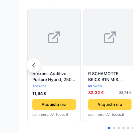
Arexons Additivo
R SCHAMOTTE
Pulitore Hybrid, 250
BRICK B1N MIS.
ml, Adatto per Auto
155x340 MM.- 1,0 pz
Arexons
Idroweb
Ibride e Bi-Fuel
33,32 €
38,74 €
11,94 €
Acquista ora
Acquista ora
commercioVirtuoso.it
commercioVirtuoso.it