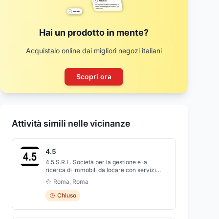
Hai un prodotto in mente?
Acquistalo online dai migliori negozi italiani
Scopri ora
Attività simili nelle vicinanze
4.5
4.5 S.R.L. Società per la gestione e la
ricerca di immobili da locare con servizi
annessi si compone di staff dinamico e
Roma
,
Roma
professionale che vuole garantire un
servizio completo e sicuro al fine di
Chiuso
soddisfare ogni tipo di esigenza dei clienti,
basando la propria attività sulla massima
efficacia e trasparenza nella gestione degli