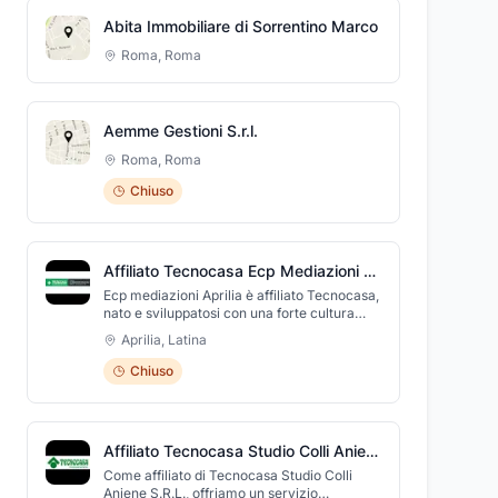
immobili.
Abita Immobiliare di Sorrentino Marco
Roma
,
Roma
Aemme Gestioni S.r.l.
Roma
,
Roma
Chiuso
Affiliato Tecnocasa Ecp Mediazioni Aprilia
Ecp mediazioni Aprilia è affiliato Tecnocasa,
nato e sviluppatosi con una forte cultura
professionale nel settore immobiliare, il
Aprilia
,
Latina
Gruppo Tecnocasa conta oggi rami
aziendali complementari e sinergici creati
Chiuso
nel tempo per arricchire il servizio al cliente
finale. Oggi è il Gruppo leader
nell’intermediazione immobiliare e nella
mediazione creditizia a livello italiano ed
Affiliato Tecnocasa Studio Colli Aniene
europeo. Siamo presenti in Via Arturo
Toscanini, 34 ad Aprilia.
Come affiliato di Tecnocasa Studio Colli
Aniene S.R.L., offriamo un servizio