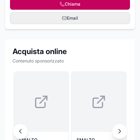
Chiama
Email
Acquista online
Contenuto sponsorizzato
SMALTO
SMALTO
S