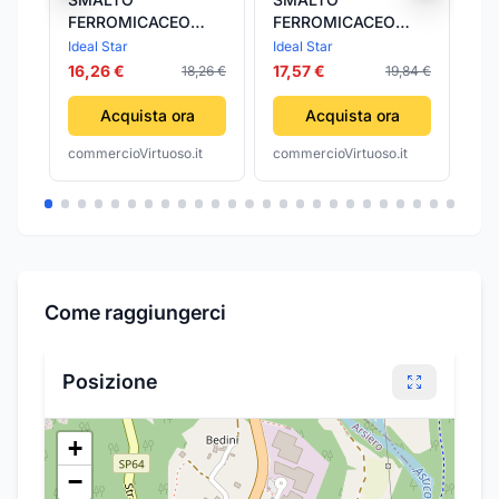
FERROMICACEO
FERROMICACEO
FE
'FERS' IDEAL STAR
'FERS' IDEAL STAR
'F
Ideal Star
Ideal Star
Ide
0,750 lt - Verde
0,750 lt - Verde
0,
16,26 €
17,57 €
16
18,26 €
19,84 €
Grana Fine - IDEAL
Grana Grossa -
Gr
STAR
IDEAL STAR
ST
Acquista ora
Acquista ora
commercioVirtuoso.it
commercioVirtuoso.it
com
Come raggiungerci
Posizione
+
−