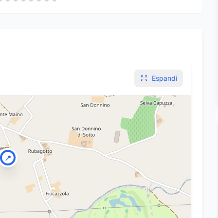
Espandi
📍