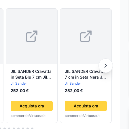
JIL SANDER Cravatta
JIL SANDER Cravatta
JIL 
in Seta Blu 7 cm Jil
7 cm in Seta Nera Jil
7 cm 
Sander
Sander
Regim
Jil Sander
Jil Sander
Jil Sa
252,00 €
252,00 €
252,
Acquista ora
Acquista ora
commercioVirtuoso.it
commercioVirtuoso.it
comme