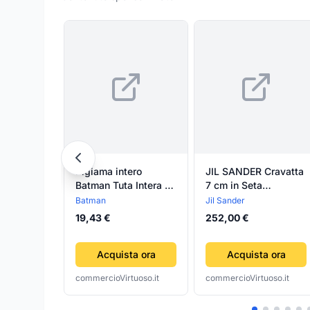
Pigiama intero
JIL SANDER Cravatta
Batman Tuta Intera 12
7 cm in Seta
mesi Inverno
Jacquard Jil Sander
Batman
Jil Sander
19,43 €
252,00 €
Acquista ora
Acquista ora
commercioVirtuoso.it
commercioVirtuoso.it