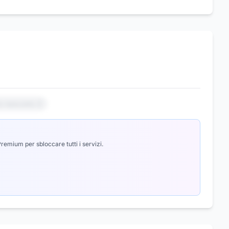
io nascosto 3
emium per sbloccare tutti i servizi.