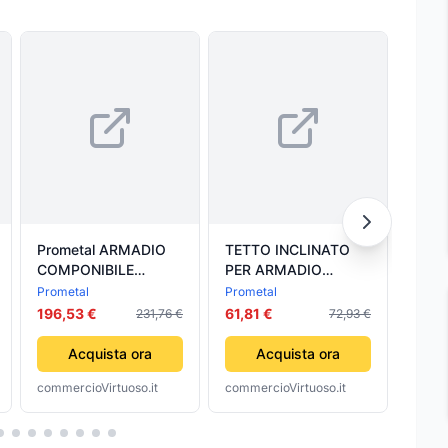
Prometal ARMADIO
TETTO INCLINATO
TETT
COMPONIBILE
PER ARMADIO
PER
SPORCO/PULITO
SPORCO/PULITO- -
SPO
Prometal
Prometal
Prome
PRATIKO cm.
cm.36x50 -
cm.5
196,53 €
61,81 €
58,0
231,76 €
72,93 €
50x50x179,5 h
PROMETAL
PRO
Acquista ora
Acquista ora
commercioVirtuoso.it
commercioVirtuoso.it
comme