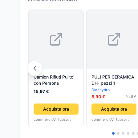
Camion Rifiuti Pulito'
PULI PER CERAMICA-
con Persona
DH- pezzi 1
Dianhydro
15,97 €
8,90 €
9,48 €
Acquista ora
Acquista ora
commercioVirtuoso.it
commercioVirtuoso.it