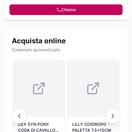
Chiama
Acquista online
Contenuto sponsorizzato
LILY SYN PONY
LILLY COIDROPO -
28
CODA DI CAVALLO
PALETTA 7,5x15CM
PAL