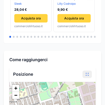
SINTETICA
AN
Sleek
Lilly Codroipo
Nsn
NE
28,04 €
9,90 €
34
CA
Acquista ora
Acquista ora
commercioVirtuoso.it
commercioVirtuoso.it
com
Come raggiungerci
Posizione
+
−