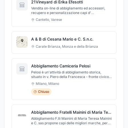
21Vineyard di Erika Efesotti
Vendita on-line di abbigliamento ed accessori,
recupero e personalizzazione capi d'
abbigliamento, cartamodelli artigianali
Cantello
,
Varese
personalizzati e su misura.
A & B di Cesana Mario e C. S.n.c.
Carate Brianza
,
Monza e della Brianza
Abbigliamento Camiceria Pelosi
Pelosi è un'attività di abbigliamento storica,
situato in v. Piero della Francesca - fronte civico
23 - dal 1949. Nel negozio puoi trovare il più vasto
Milano
,
Milano
assortimento di camicie da uomo del marchio
INGRAM di tutta Milano. Inoltre, si è specializzato
Chiuso
nel corso degli anni nel settore abbigliamento
uomo e donna per riuscire ad offrire un vasto
assortimento di maglieria, camiceria e particolari
capi spalla(giubbotti, piumini, gilet imbottiti) adatti
Abbigliamento Fratelli Mainini di Maria Teresa Mainini e C. Sas
ad ogni stagione. Infine, da Pelosi puoi trovare
pantaloni, gonne e maglie di taglie conformate, a
Abbigliamento F.lli Mainini di Maria Teresa Mainini
prezzi imbattibili e con tessuti di alta qualità.
e C. sas propone capi delle migliori marche, per
Procuriamo su ordinazione intimo e pigiameria
uomo e per donna, adatti a qualsiasi circostanza,