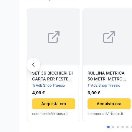
SET 36 BICCHIERI DI
RULLINA METRICA
CARTA PER FESTE
50 METRI METRO
LAURA ROSSO USA E
NASTRO ROTELLA
TrAdE Shop Traesio
TrAdE Shop Traesio
GETTA LAUREANDI
AVVOLGIBILE
4,99 €
6,99 €
DOTTORE
PROFESSIONALE
Acquista ora
Acquista ora
commercioVirtuoso.it
commercioVirtuoso.it