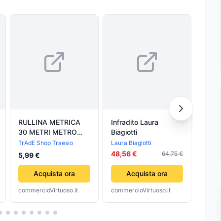
RULLINA METRICA
Infradito Laura
Coord
30 METRI METRO
Biagiotti
matri
NASTRO ROTELLA
Batta
TrAdE Shop Traesio
Laura Biagiotti
Grupp
PROFESSIONALE
48,56 €
342,
64,75 €
5,99 €
AVVOLGIBILE
Acquista ora
Acquista ora
commercioVirtuoso.it
commercioVirtuoso.it
comme