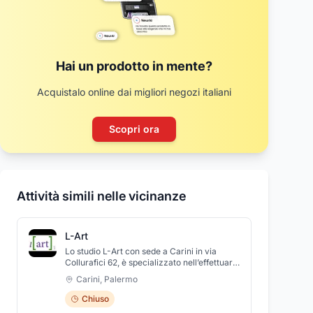
Hai un prodotto in mente?
Acquistalo online dai migliori negozi italiani
Scopri ora
Attività simili nelle vicinanze
L-Art
Lo studio L-Art con sede a Carini in via
Collurafici 62, è specializzato nell’effettuare
controlli non distruttivi e non invasivi per il
Carini
,
Palermo
settore ambientale. Nello specifico effettua
attività di esecuzione di studi di fattibilità,
Chiuso
ricerche, consulenze, progettazioni o