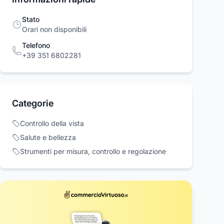
Stato
Orari non disponibili
Telefono
+39 351 6802281
Categorie
Controllo della vista
inato letto
LAURA BIZZARRI
Completo Lenzu
moniale Laura
Sandali Donna Treccia
Matrimoniale La
Salute e bellezza
glia
Paglia
Biagotti Rubino-
o Battaglia
Laura Biagiotti
49,00 €
82,00 €
Strumenti per misura, controllo e regolazione
Tortora
00 €
380,00 €
115,00 €
Acquista ora
Acquista ora
Acquista o
rcioVirtuoso.it
commercioVirtuoso.it
commercioVirtuoso