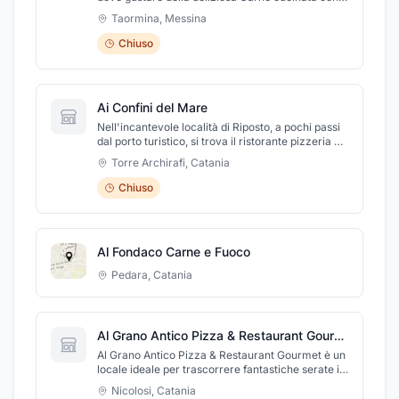
professionalità, abbinata a fantastici cocktail fatti
Taormina
,
Messina
in casa. Gli ingredienti del menù di Adduma sono
accuratamente selezionati: freschezza e qualità
Chiuso
sono le caratteristiche principali del menù. Venite
a trovarci per gustare le nostre prelibatezze.
Ai Confini del Mare
Nell'incantevole località di Riposto, a pochi passi
dal porto turistico, si trova il ristorante pizzeria Ai
Confini del Mare: qui potrete gustare specialità di
Torre Archirafi
,
Catania
mare o le buonissime pizze preparate da
Giacomo! Potrete festeggiare le vostre ricorrenze
Chiuso
e trascorrete serate in allegria con gli amici nelle
serate karaoke. Da Ai Confini del Mare potete
organizzare cene o pranzi di lavoro, compleanni,
addio al celibato/nubilato o lauree... qualsiasi
Al Fondaco Carne e Fuoco
festa, grazie all'ampia sala e alla terrazza
esterna!
Pedara
,
Catania
Al Grano Antico Pizza & Restaurant Gourmet
Al Grano Antico Pizza & Restaurant Gourmet è un
locale ideale per trascorrere fantastiche serate in
buona compagnia gustando ottimo cibo; nella
Nicolosi
,
Catania
bellissima location del ristorante si possono