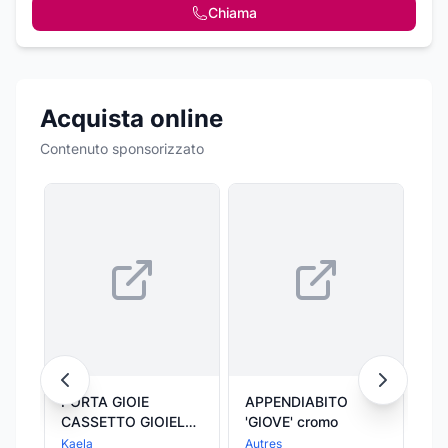
Chiama
Acquista online
Contenuto sponsorizzato
PORTA GIOIE
APPENDIABITO
BE
CASSETTO GIOIELLI
'GIOVE' cromo
PZ
LEGNO CON
Kaela
Autres