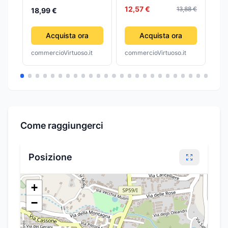
8,
SPECCHIO DECORO
12,57 €
13,88 €
18,99 €
CUORE
21X10X30CM
Acquista ora
Acquista ora
678561
commercioVirtuoso.it
commercioVirtuoso.it
com
Come raggiungerci
Posizione
+
−