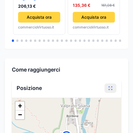
1.
135,36 €
161,08 €
206,13 €
Acquista ora
Acquista ora
commercioVirtuoso.it
commercioVirtuoso.it
com
Come raggiungerci
Posizione
+
−