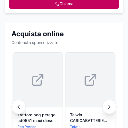
Chiama
Acquista online
Contenuto sponsorizzato
Trattore peg perego
Telwin
Alb
cd0551 maxi diesel
CARICABATTERIE
36
tractor
ALPINE 15 110 W
Peg Perego
Telwin