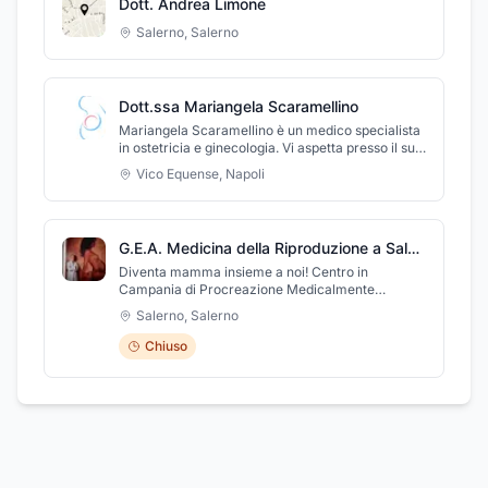
Dott. Andrea Limone
coppia e della sterilità. Per informazioni e
prenotazioni telefonare al numero 081 19579682 o
Salerno
,
Salerno
al numero 346 2184322.
Dott.ssa Mariangela Scaramellino
Mariangela Scaramellino è un medico specialista
in ostetricia e ginecologia. Vi aspetta presso il suo
studio a Vico Equense, in provincia di Napoli. La
Vico Equense
,
Napoli
dottoressa Scaramellino mette a disposizione la
propria professionalità ed esperienza, seguendo
con attenzione, discrezione e sensibilità ciascuna
paziente. Nello studio di ginecologia è anche
G.E.A. Medicina della Riproduzione a Salerno del Dott. Mario Cirmeni
possibile effettuare esami diagnostici, come le
ecografie, oppure test ed esami citologici. Lo
Diventa mamma insieme a noi! Centro in
studio si trova in via Roma ed è gradito
Campania di Procreazione Medicalmente
l'appuntamento.
Assistita (PMA) e tecniche Fecondazione
Salerno
,
Salerno
Omologa ed Eterologa
Chiuso