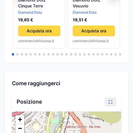
Cinque Terre
Vesuvio
Ar
Diamond Dotz
Diamond Dotz
Di
19,65 €
19,51 €
6,
Acquista ora
Acquista ora
commercioVirtuoso.it
commercioVirtuoso.it
com
Come raggiungerci
Posizione
+
−