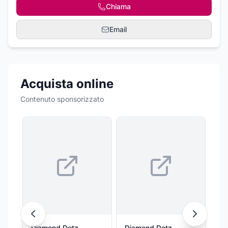
Chiama
Email
Acquista online
Contenuto sponsorizzato
Diamond Dotz
Diamond Dotz
Di