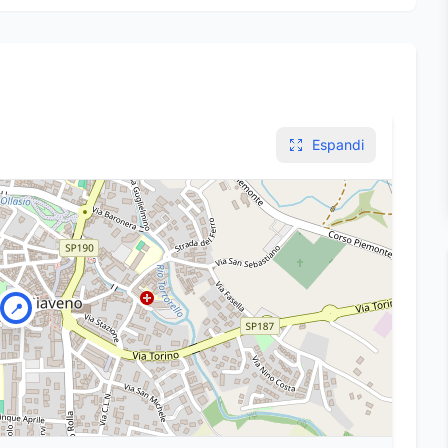
Espandi
📍