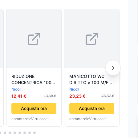
RIDUZIONE
MANICOTTO WC
MAN
CONCENTRICA 100
DIRITTO ø 100 M/F
DIRI
F/80 M NICOLL S.R.L.
NICOLL S.R.L.
NICO
Nicoll
Nicoll
Nicoll
12,41 €
23,23 €
24,6
13,68 €
26,67 €
Acquista ora
Acquista ora
commercioVirtuoso.it
commercioVirtuoso.it
comme