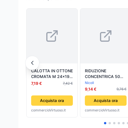
CALOTTA IN OTTONE
RIDUZIONE
CROMATA M 24x19
CONCENTRICA 50
ARTECLIMA S.R.L.
F/40 M NICOLL S.R.L.
Nicoll
7,19 €
7,42 €
9,14 €
9,76 €
Acquista ora
Acquista ora
commercioVirtuoso.it
commercioVirtuoso.it