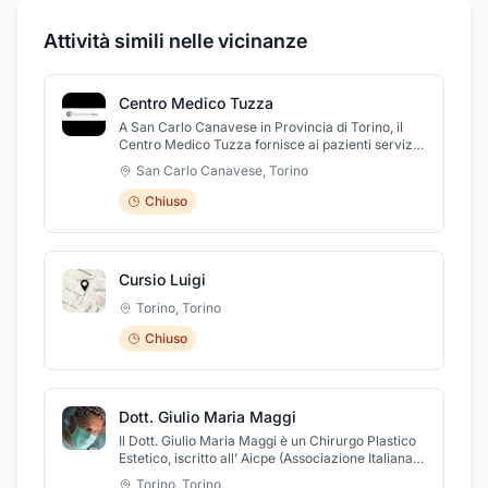
Attività simili nelle vicinanze
Centro Medico Tuzza
A San Carlo Canavese in Provincia di Torino, il
Centro Medico Tuzza fornisce ai pazienti servizi
accurati in diverse specialità odontoiatriche ed
San Carlo Canavese
,
Torino
estetiche. Nello Studio sono trattate
l'implantologia, la chirurgia, l'estetica e la protesi
Chiuso
dentaria. Dopo un'analisi completa di tutto il cavo
orale, al fine di analizzare lo stato di salute
parodontale, lo studio ricontatta il paziente con un
relativo preventivo. E’ dotato delle più moderne
Cursio Luigi
attrezzature, come telecamere intraorali,
radiografie digitali, videoradiografia, ultrasuoni e
Torino
,
Torino
laser, per garantire un servizio dentistico ed
estetico sempre all'avanguardia, di elevata
Chiuso
professionalità e cortesia.
Dott. Giulio Maria Maggi
Il Dott. Giulio Maria Maggi è un Chirurgo Plastico
Estetico, iscritto all’ Aicpe (Associazione Italiana
di Chirurgia Plastica Estetica).
Torino
,
Torino