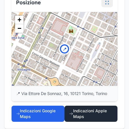
Posizione
+
−
📍
📍
Via Ettore De Sonnaz, 16, 10121 Torino, Torino
Indicazioni Google
Indicazioni Apple
Maps
Maps