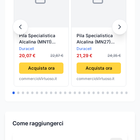
Pila Specialistica
Pila Specialistica
Pi
Alcalina (MN11)
Alcalina (MN27)
Al
Duracell 10 Blister
Duracell 10 Blister
Du
Duracell
Duracell
Dur
20,07 €
21,29 €
29
22,87 €
24,35 €
Acquista ora
Acquista ora
commercioVirtuoso.it
commercioVirtuoso.it
com
Come raggiungerci