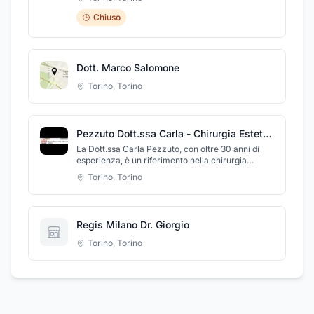
Chiuso
Dott. Marco Salomone
Torino
,
Torino
Pezzuto Dott.ssa Carla - Chirurgia Estetica
La Dott.ssa Carla Pezzuto, con oltre 30 anni di
esperienza, è un riferimento nella chirurgia
plastica e ricostruttiva a Torino. Come dirigente di
Torino
,
Torino
primo livello presso il C.T.O., gestisce casi
complessi, inclusi grandi ustionati, con
competenza e dedizione. Nel suo studio offre
consulenze personalizzate per interventi di
Regis Milano Dr. Giorgio
chirurgia estetica e ricostruttiva. Per una
valutazione senza impegno, contatta il 348
Torino
,
Torino
5580895.