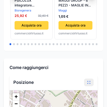
PSICOLUX
MAGGI GROUP - 6
Al
integratore
PEZZI - MAGLIE IN
Ma
alimentare
PLASTICA BIANCHE
Fo
Bioregenera
Maggi
Ma
fitopreparato Gocce
E ROSSE 6MM - PER
Pi
25,92 €
8,
32,40 €
1,05 €
50 ml
FORMAZIONE
CATENE
Acquista ora
Acquista ora
commercioVirtuoso.it
commercioVirtuoso.it
com
Come raggiungerci
Posizione
+
−