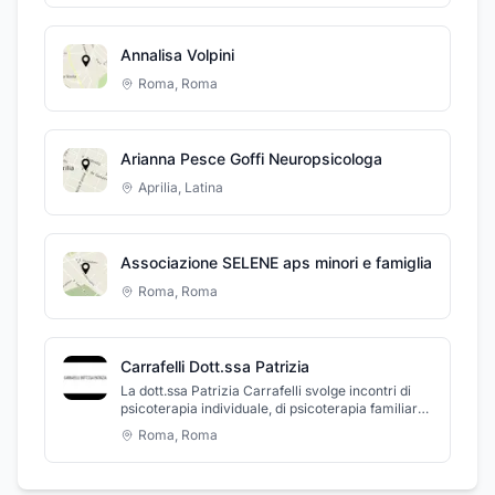
Annalisa Volpini
Roma
,
Roma
Arianna Pesce Goffi Neuropsicologa
Aprilia
,
Latina
Associazione SELENE aps minori e famiglia
Roma
,
Roma
Carrafelli Dott.ssa Patrizia
La dott.ssa Patrizia Carrafelli svolge incontri di
psicoterapia individuale, di psicoterapia familiare
e di coppia. Negli incontri individuali, vengono
Roma
,
Roma
affrontati disagi come: ansia, depressione, disturbi
alimentari e fobie. Gli incontri familiari aiutano le
famiglie ad affrontare periodi critici come