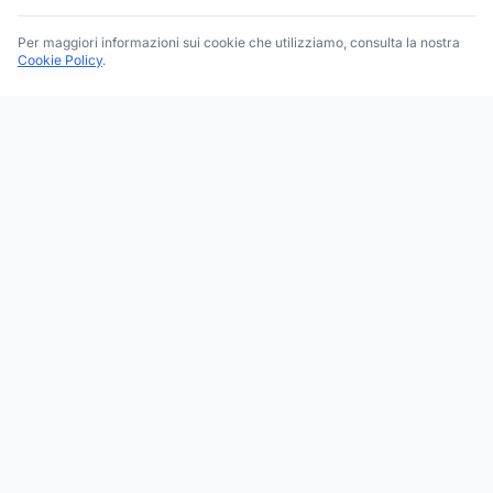
Per maggiori informazioni sui cookie che utilizziamo, consulta la nostra
Cookie Policy
.
Trova le migliori attività commerciali, negozi e servizi in tutta
Italia. Ricerca per categoria, brand, regione, provincia e città.
Facebook
Instagram
Twitter
ESPLORA