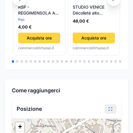
RSP -
STUDIO VENICE
DU
REGGIMENSOLA AD
Décolleté alto
VE
ARCO VERNICE
ecopelle vernice blu
SP
Rsp
Dup
48,00 €
ARGENTO 15CM
MA
4,00 €
4,
- 
15
Acquista ora
Acquista ora
commercioVirtuoso.it
commercioVirtuoso.it
com
Come raggiungerci
Posizione
+