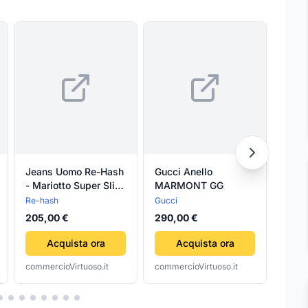
Jeans Uomo Re-Hash
Gucci Anello
Plaid
- Mariotto Super Slim
MARMONT GG
con 
- Denim Blu Scuro
Navig
Re-hash
Gucci
58,8
Tasca a Filo Italiano
205,00 €
290,00 €
Acquista ora
Acquista ora
commercioVirtuoso.it
commercioVirtuoso.it
comme