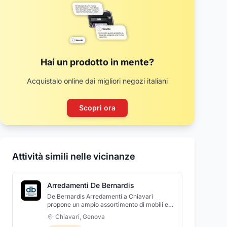
Hai un prodotto in mente?
Acquistalo online dai migliori negozi italiani
Scopri ora
Attività simili nelle vicinanze
Arredamenti De Bernardis
De Bernardis Arredamenti a Chiavari
propone un ampio assortimento di mobili e
soluzioni di arredo per ogni ambiente della
Chiavari
,
Genova
casa, adatti a rispondere ad ogni tipo di