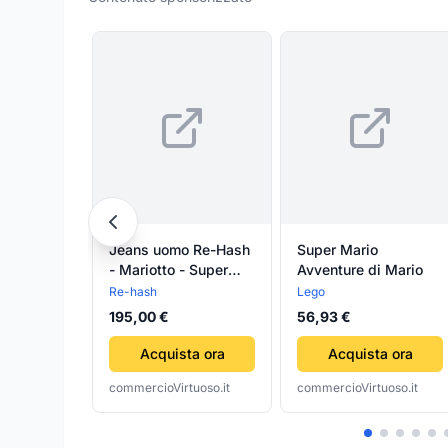
Jeans uomo Re-Hash
Super Mario
- Mariotto - Super
Avventure di Mario
Slim Fit Denim Tasca
Re-hash
Lego
a Filo
195,00 €
56,93 €
Acquista ora
Acquista ora
commercioVirtuoso.it
commercioVirtuoso.it