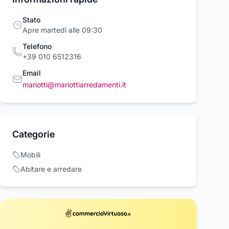
Stato
Apre martedì alle 09:30
Telefono
+39 010 6512316
Email
mariotti@mariottiarredamenti.it
 lana vergine
Plaid lana vergine
Plaid lana vergi
Categorie
frange Marzotto
con frange Marzotto
con frange Marz
li
Solid
Rombo
0 €
58,80 €
58,80 €
84,00 €
84,00 €
Mobili
Abitare e arredare
Acquista ora
Acquista ora
Acquista o
rcioVirtuoso.it
commercioVirtuoso.it
commercioVirtuoso