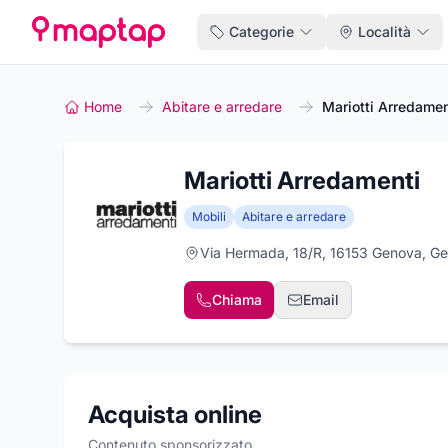
Categorie
Località
Home
Abitare e arredare
Mariotti Arredamen
Mariotti Arredamenti
Mobili
Abitare e arredare
Via Hermada, 18/R, 16153 Genova, G
Chiama
Email
Acquista online
Contenuto sponsorizzato