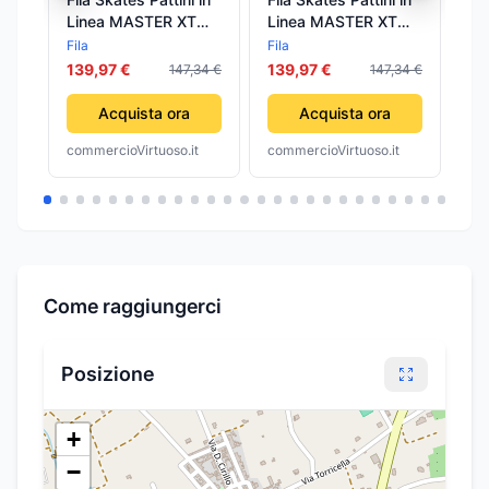
Linea MASTER XT
Linea MASTER XT
in
BLACK/GOLD
LADY
Ela
Fila
Fila
Fil
BLACK/SALMON
3 P
139,97 €
139,97 €
da
147,34 €
147,34 €
Uo
Fil
Acquista ora
Acquista ora
Cal
commercioVirtuoso.it
commercioVirtuoso.it
com
Come raggiungerci
Posizione
+
−