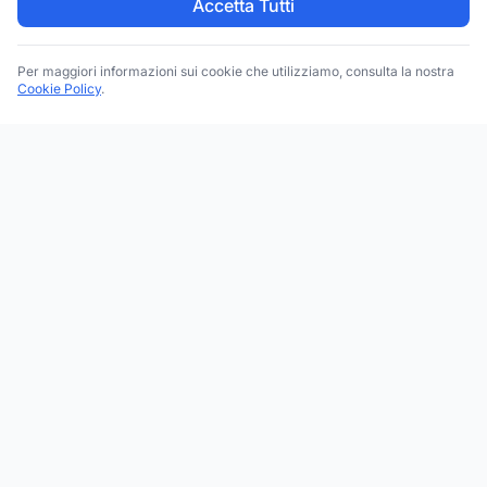
Accetta Tutti
Per maggiori informazioni sui cookie che utilizziamo, consulta la nostra
Cookie Policy
.
Trova le migliori attività commerciali, negozi e servizi in tutta
Italia. Ricerca per categoria, brand, regione, provincia e città.
Facebook
Instagram
Twitter