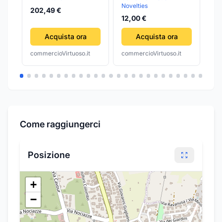
Novelties
202,49 €
13
12,00 €
Acquista ora
Acquista ora
commercioVirtuoso.it
commercioVirtuoso.it
com
Come raggiungerci
Posizione
+
−