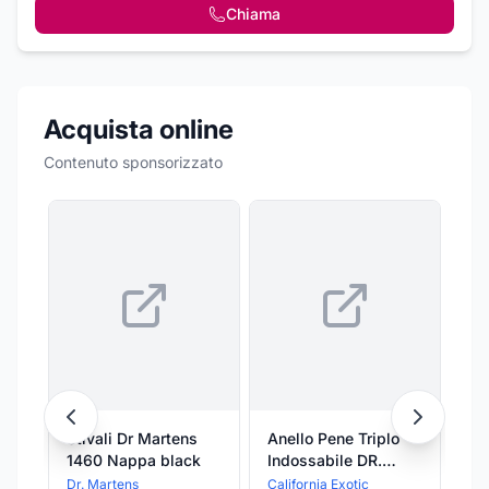
Chiama
Acquista online
Contenuto sponsorizzato
Stivali Dr Martens
Anello Pene Triplo
DR
1460 Nappa black
Indossabile DR.
Ma
JOEL CALEXOTICS
da
Dr. Martens
California Exotic
Dr.