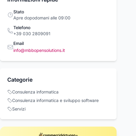
Stato
Apre dopodomani alle 09:00
Telefono
+39 030 2809091
Email
info@mbbopensolutions.it
DIPORTA A
CHIUDIPORTA A
Pic Solution AIR
Categorie
MENTO SERIE
PAVIMENTO SERIE
plus Aerosol
con blocco
MAB 7100 con blocco
Mab
Pic Solution
Consulenza informatica
a 105 ° (ME71110S0)
55 €
245,42 €
95,00 €
295,71 €
293,15 €
1
MAB
Consulenza informatica e sviluppo software
Acquista ora
Acquista ora
Acquista o
Servizi
rcioVirtuoso.it
commercioVirtuoso.it
commercioVirtuoso