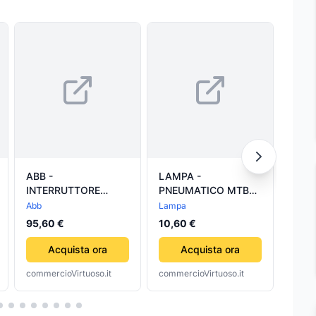
ABB -
LAMPA -
CHIU
INTERRUTTORE
PNEUMATICO MTB
PAVI
MAGNETOTERNICO
29X2,10 NERO
MAB 7100 
Abb
Lampa
Mab
10kA S293C100***
a 90 ° (ME71610S0)
247,
95,60 €
10,60 €
MAB
Acquista ora
Acquista ora
commercioVirtuoso.it
commercioVirtuoso.it
comme