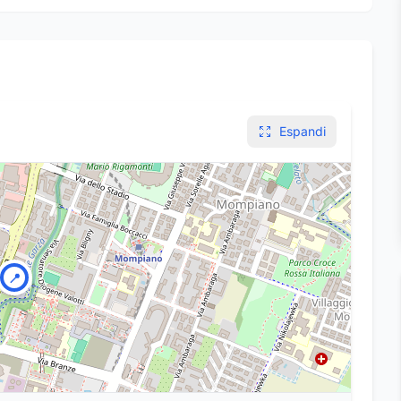
Espandi
📍