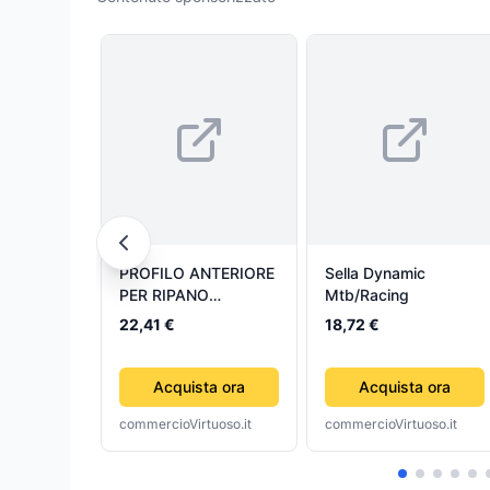
PROFILO ANTERIORE
Sella Dynamic
PER RIPANO
Mtb/Racing
FRIGORIFERO
22,41 €
18,72 €
ARISTON INDESIT
C00119040
ORIGINALE
Acquista ora
Acquista ora
commercioVirtuoso.it
commercioVirtuoso.it