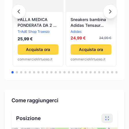
PALLA MEDICA
Sneakers bambina
Sn
PONDERATA DA 2 KG
Adidas Tensaur
Ad
PER SPORT FITNESS
Sport celeste rosa
Sp
TrAdE Shop Traesio
Adidas
Adi
ALLENAMENTO
sportive
sp
24,99 €
24
34,99 €
25,99 €
ESERCIZIO FISICO
Acquista ora
Acquista ora
commercioVirtuoso.it
commercioVirtuoso.it
com
Come raggiungerci
Posizione