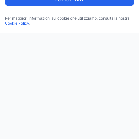
Per maggiori informazioni sui cookie che utilizziamo, consulta la nostra
Cookie Policy
.
Trova le migliori attività commerciali, negozi e servizi in tutta
Italia. Ricerca per categoria, brand, regione, provincia e città.
Facebook
Instagram
Twitter