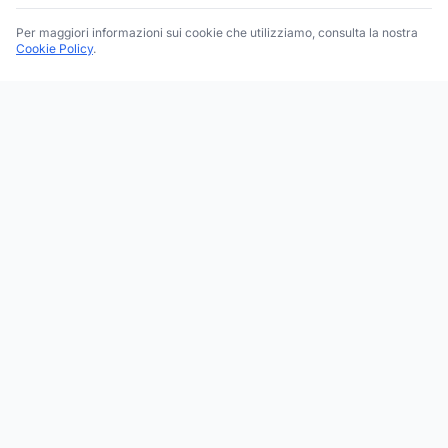
Per maggiori informazioni sui cookie che utilizziamo, consulta la nostra
Cookie Policy
.
Trova le migliori attività commerciali, negozi e servizi in tutta
Italia. Ricerca per categoria, brand, regione, provincia e città.
Facebook
Instagram
Twitter
ESPLORA