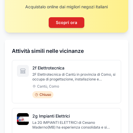
Acquistalo online dai migliori negozi italiani
Scopri ora
Attività simili nelle vicinanze
2f Elettrotecnica
2F Elettrotecnica di Cantù in provincia di Como, si
occupa di progettazione, installazione e
manutenzione di impianti elettrici civili ed
Cantù
,
Como
industriali. Nello specifico, l'azienda realizza
sistemi di automazione di cancelli e impianti di
Chiuso
sorveglianza e sicurezza con telecamere a
circuito chiuso, seguendo tutte le fasi di sviluppo
del progetto e rispondendo efficacemente a tutte
le esigenze della clientela. Inoltre, l'azienda
2g Impianti Elettrici
realizza impianti impianti domotici civili ed
industriali e nell'installazione di pannelli
La 2G IMPIANTI ELETTRICI di Cesano
fotovoltaici chiavi in mano. La sede si trova in via
Maderno(MB) ha esperienza consolidata e si
Costantino, 18.
avvale di personale altamente qualificato.