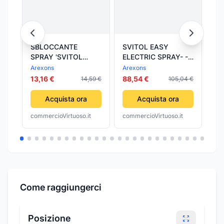
SBLOCCANTE
SVITOL EASY
CO
SPRAY 'SVITOL
ELECTRIC SPRAY- -
CO
ELETTRIC' ml 200 -
ml.200 in bombola
EL
Arexons
Arexons
TrA
AREXONS
spray (2325) - 12
UT
13,16 €
88,54 €
14,59 €
105,04 €
4,
pezzi AREXONS
FE
IM
Acquista ora
Acquista ora
commercioVirtuoso.it
commercioVirtuoso.it
com
Come raggiungerci
Posizione