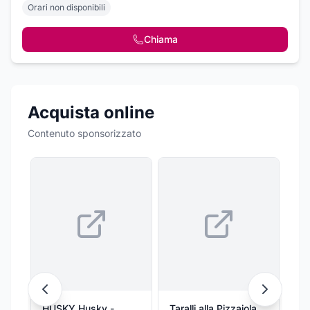
Orari non disponibili
Chiama
Acquista online
Contenuto sponsorizzato
HUSKY Husky -
Taralli alla Pizzaiola
Dec