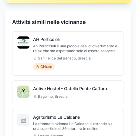
Attività simili nelle vicinanze
AH Porticcioli
Ah Porticcioli è una piccola oasi di divertimento e
relax che sta aspettando solo di essere scoperta.
Vieni a goderti la vacanza in famiglia in un lusso
San Felice del Benaco
,
Brescia
senza paragoni. Non rinunciare al comfort ma vivi
la tua indipendenza, approfitta degli appartamenti
Chiuso
unici, della piscina panoramica e del bar rooftop
per ricaricare le tue energie e divertirti! Scegli
adesso Ah Porticcioli e vivrai un'esperienza
indimenticabile. Prenota ora stai sicuro di godere
Active Hostel - Ostello Ponte Caffaro
non solo del lusso che meriti, ma anche del
servizio personalizzato che può darti soltanto un
Bagolino
,
Brescia
4 stelle di qualità.
Agriturismo Le Caldane
La rinomata azienda Le Caldane si estende su
una superficie di 36 ettari tra le colline
dell'anfiteatro morenico. Offriamo un'ottima
Lazise
,
Verona