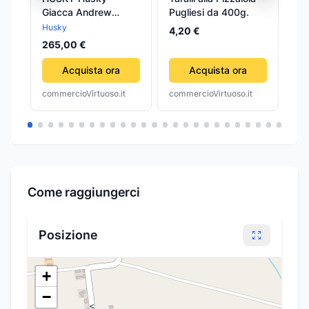
Giacca Andrew
Pugliesi da 400g.
pi
Verdone ANDREW
Husky
4,20 €
10
265,00 €
Acquista ora
Acquista ora
commercioVirtuoso.it
commercioVirtuoso.it
com
Come raggiungerci
Posizione
+
−