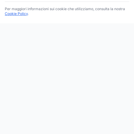
Per maggiori informazioni sui cookie che utilizziamo, consulta la nostra
Cookie Policy
.
Trova le migliori attività commerciali, negozi e servizi in tutta
Italia. Ricerca per categoria, brand, regione, provincia e città.
Facebook
Instagram
Twitter
ESPLORA