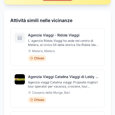
Attività simili nelle vicinanze
Agenzia Viaggi - Ridola Viaggi
L' agenzia Ridola Viaggi ha sede nel centro di
Matera, al civico 54 della storica Via Ridola (da
cui l’agenzia prende il nome), a pochi passi dal
Matera
,
Matera
suggestivo Belvedere di Piazzetta Pascoli. Siamo
un' organizzazione giovane e dinamica ma con
Chiuso
una esperienza pluriennale ormai consolidata nel
settore turistico. Rendiamo la vostra vacanza una
esperienza indimenticabile. Offriamo viaggi
organizzati, liste di nozze, viaggi di gruppo, regal
Agenzia Viaggi Catalina Viaggi di Leidy Catalina Marsico
box per idee regalo diverse per ogni occasione
nella splendida cornice dei paesaggi Lucani,
Agenzia viaggi Catalina viaggi. Proposte migliori
Pugliesi, Calabri e Campani.
tour operator per vacanza, crociere, tour
individuali e di gruppo. Operiamo a livello
Cassano delle Murge
,
Bari
internazionale. Consulenza Progettazione
Realizzazione pacchetti viaggi personalizzati.
Chiuso
Biglietteria aerea - Ferroviaria - Marittima - Bus -
Liste Eventi - Liste Nozze