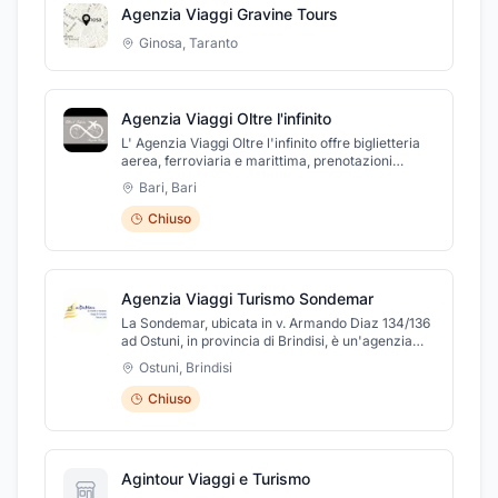
Agenzia Viaggi Gravine Tours
Ginosa
,
Taranto
Agenzia Viaggi Oltre l'infinito
L' Agenzia Viaggi Oltre l'infinito offre biglietteria
aerea, ferroviaria e marittima, prenotazioni
alberghiere, crociere e tanto altro, sempre con i
Bari
,
Bari
migliori fornitori del settore. Organizza viaggi da
single, coppia o di gruppo secondo i desideri del
Chiuso
cliente affinché i sogni non restino tali.Scopri
anche il nostro servizio di deposito bagagli!Aperti
Sabato su appuntamento.
Agenzia Viaggi Turismo Sondemar
La Sondemar, ubicata in v. Armando Diaz 134/136
ad Ostuni, in provincia di Brindisi, è un'agenzia
turistica altamente specializzata, in grado di
Ostuni
,
Brindisi
offrirti un ampio ventaglio di proposte e pacchetti
sia per un viaggio di piacere che per un business
Chiuso
travel. L'agenzia Sondemar vi offre la possibilità
di scegliere viaggi personalizzati, proponendovi la
formula migliore per la vostra vacanza. Per
maggiori informazioni visitate il sito
Agintour Viaggi e Turismo
www.sondemar.it o seguiteci su facebook