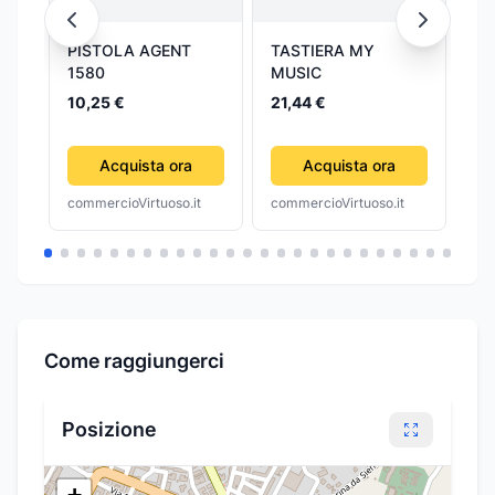
PISTOLA AGENT
TASTIERA MY
OH
1580
MUSIC
BO
U
Ze
10,25 €
21,44 €
PO
42
Acquista ora
Acquista ora
commercioVirtuoso.it
commercioVirtuoso.it
com
Come raggiungerci
Posizione