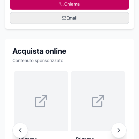
Chiama
Email
Acquista online
Contenuto sponsorizzato
Princess
Princess
PA