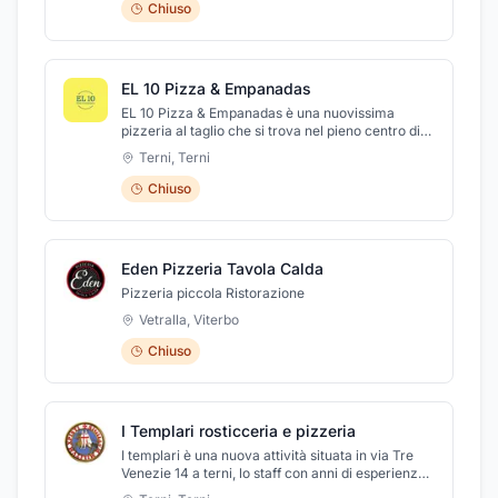
realizzate con ingredienti freschi e genuini,
Chiuso
accuratamente selezionati, in grado di soddisfare
le più disparate esigenze.
EL 10 Pizza & Empanadas
EL 10 Pizza & Empanadas è una nuovissima
pizzeria al taglio che si trova nel pieno centro di
Terni. La pizza è di tantissime varietà, dai gusti
Terni
,
Terni
più conosciuti fino agli accostamenti più fantasiosi
e gustosi, consultando il menù (che trovate anche
Chiuso
qui sotto) potrete subito scegliere le vostre
preferite. I titolari del locale sono di origine
Argentina e come da tradizione culinaria di
questo splendido paese anche da EL 10 non
Eden Pizzeria Tavola Calda
possono mancare le deliziose Empanadas. A
bancone infatti potrete trovare sempre diverse
Pizzeria piccola Ristorazione
varietà di questa specialità argentina da gustare
Vetralla
,
Viterbo
sul posto o usufruendo del servizio di asporto. EL
10 pizza & Empanadas un posto unico nel suo
Chiuso
genere dove la tradizione italiana della pizza si
fonde con le specialità culinarie dell'Argentina.
I Templari rosticceria e pizzeria
I templari è una nuova attività situata in via Tre
Venezie 14 a terni, lo staff con anni di esperienza
alle spalle nel settore culinario saprà con