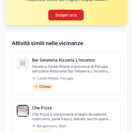
Scopri ora
Attività simili nelle vicinanze
Bar Gelateria Pizzeria L'Incontro
Situata a Castel Ritaldi in provincia di Perugia,
laPizzeria Ristorante Bar Gelateria L'Incontro
offre una selezione di specialità locali uniche,
Castel Ritaldi
,
Perugia
insieme a deliziosi gelati, colazioni ed aperitivi.
Questo locale accogliente ed elegante è aperto
Chiuso
tutti i giorni e rappresenta un'ottima scelta per chi
vuole gustare i sapori autentici della zona. Inoltre,
la domenica c'è una vasta scelta di pasticceria
fresca che renderà la vostra colazione ancora più
Che Pizza
speciale. Non esitate a cercare L'INCONTRO in
Via Matteotti, 16 per un'esperienza culinaria
Che Pizza è una pizzeria al taglio da asporto,
indimenticabile.
rosticceria, pane fresco, dolcetti secchi opera
sull’intero territorio con riconosciuta esperienza e
Borgonuovo
,
Rieti
professionalità offre un’ampia gamma di pizze