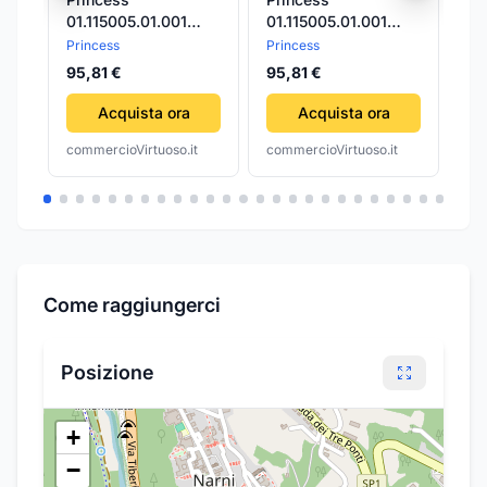
01.115005.01.001
01.115005.01.001
LE
macchina e forno per
macchina e forno per
X 
Princess
Princess
TrA
pizza 1 pizza(e)
pizza 1 pizza(e)
RO
95,81 €
95,81 €
28
1200 w nero
1200 w nero
PI
Acquista ora
Acquista ora
commercioVirtuoso.it
commercioVirtuoso.it
com
Come raggiungerci
Posizione
+
−