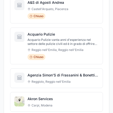
A&S di Agosti Andrea
Castell'Arquato
,
Piacenza
Chiuso
Acquario Pulizie
Acquario Pulizie vanta anni d'esperienza nel
settore delle pulizie civili ed è in grado di offrire
un servizio puntuale e preciso. La ditta è
Reggio nell'Emilia
,
Reggio nell'Emilia
specializzata nella pulizia di condomini con cortili
e giardini e di uffici di qualunque metratura.
Chiuso
L'azienda esegue interventi puntuali e meticolosi,
che contribuiscono al decoro degli ambienti e al
benessere di chi vi soggiorna. Acquario Pulizie è
in grado di garantire anche un ottimo sevizio di
Agenzia Simon'S di Frassanini & Bonetti S.n.c.
sgrossatura dopo interventi edili e di
manutenzione e collabora con diverse imprese
Reggiolo
,
Reggio nell'Emilia
edili per la preparazione degli edifici in pronta
consegna.
Akron Services
Carpi
,
Modena