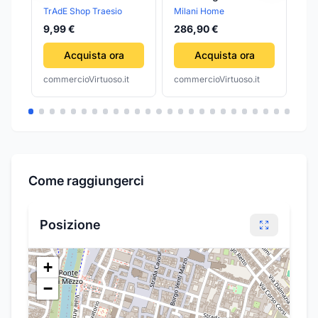
BAMBOLE
TrAdE Shop Traesio
Milani Home
Mi
SPAZZOLA BORSE
9,99 €
286,90 €
42
GIOCATTOLO GIOCO
BAMBINA
Acquista ora
Acquista ora
commercioVirtuoso.it
commercioVirtuoso.it
com
Come raggiungerci
Posizione
+
−