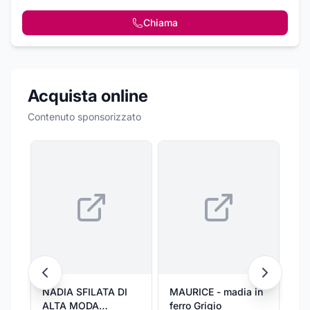
Chiama
Acquista online
Contenuto sponsorizzato
NADIA SFILATA DI
MAURICE - madia in
SE
ALTA MODA
ferro Grigio
fer