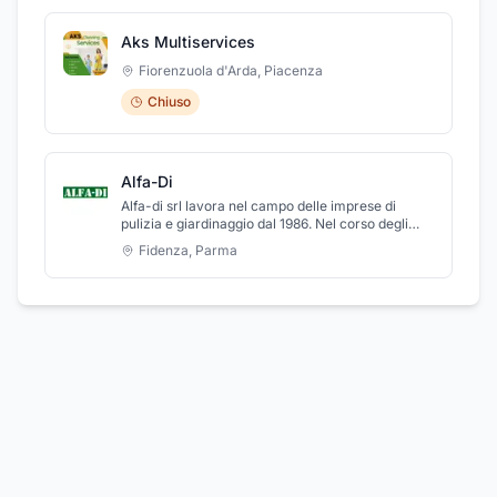
Aks Multiservices
Fiorenzuola d'Arda
,
Piacenza
Chiuso
Alfa-Di
Alfa-di srl lavora nel campo delle imprese di
pulizia e giardinaggio dal 1986. Nel corso degli
anni la ditta si è specializzata in diversi settori
Fidenza
,
Parma
quali disinfezione, disinfestazioni e
derattizzazioni, trattamenti e cure antiparassitari
sul verde, bonifiche ambientali, pulizie civili e
industriali. Offriamo inoltre servizi di facchinaggi
e sgombero locali, allontanamento volatili,
affissioni manifesti e propaganda per conto terzi.
Ci occupiamo della gestione di impianti sportivi.
Disponiamo dell'organizzazione e della
professionalità necessaria per l'esecuzione dei
lavori sopra descritti operando esclusivamente
con personale proprio ed opportunamente
preparato per i servizi proposti. Disponiamo di
tutte le attrezzature e macchinari necessari per
garantire i nostri servizi in tutti i rami di attività da