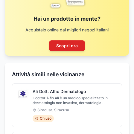
Hai un prodotto in mente?
Acquistalo online dai migliori negozi italiani
Scopri ora
Attività simili nelle vicinanze
Alì Dott. Alfio Dermatologo
Il dottor Alfio Alì è un medico specializzato in
dermatologia non invasiva, dermatologia
pediatrica, dermatologia allergologica e
Siracusa
,
Siracusa
venereologia. Nello studio presso il Centro
Polidiagnostico Santa Lucia a Siracusa, è
Chiuso
possibile effettuare una visita specialistica per la
diagnosi, la cura e il trattamento di tutte le
problematiche legate a malattie della cute, delle