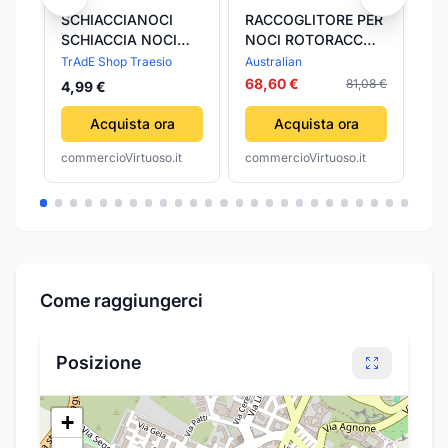
SCHIACCIANOCI
RACCOGLITORE PER
Pa
SCHIACCIA NOCI
NOCI ROTORACC
no
ROMPI NOCE
SENZA MANICO
TrAdE Shop Traesio
Australian
38
NOCELLINE FRUTTA
modello grande
68,60 €
81,08 €
4,99 €
SECCA PINZA
cestello ø
NOCCIOLE
mm.260x215
Acquista ora
Acquista ora
AUSTRALIAN
commercioVirtuoso.it
commercioVirtuoso.it
com
Come raggiungerci
Posizione
+