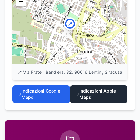
−
📍
📍
Via Fratelli Bandiera, 32, 96016 Lentini, Siracusa
Indicazioni Google
Indicazioni Apple
Maps
Maps