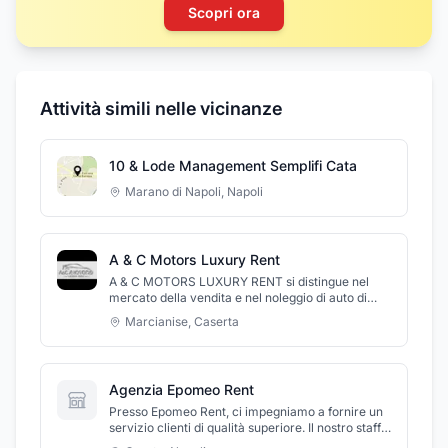
Scopri ora
Attività simili nelle vicinanze
10 & Lode Management Semplifi Cata
Marano di Napoli
,
Napoli
A & C Motors Luxury Rent
A & C MOTORS LUXURY RENT si distingue nel
mercato della vendita e nel noleggio di auto di
lusso. Garantiamo la massima qualità e
Marcianise
,
Caserta
soddisfazione, assicurandovi che, qualunque
siano le vostre esigenze, vi offriremo un servizio
di classe mondiale con strutture eccellenti come
nessun altro a Marcianise (CE) o nelle aree
Agenzia Epomeo Rent
circostanti di Caserta e Napoli. Pertanto, se siete
alla ricerca di un'auto di lusso, sia per l' acquisto
Presso Epomeo Rent, ci impegniamo a fornire un
che per il noleggio a prezzi competitivi, la vostra
servizio clienti di qualità superiore. Il nostro staff è
ricerca finisce qui; tutto ciò che dovete fare è
sempre disponibile per rispondere a qualsiasi