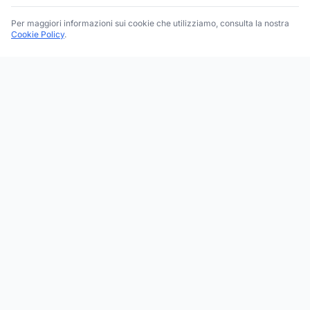
Per maggiori informazioni sui cookie che utilizziamo, consulta la nostra
Cookie Policy
.
Trova le migliori attività commerciali, negozi e servizi in tutta
Italia. Ricerca per categoria, brand, regione, provincia e città.
Facebook
Instagram
Twitter
ESPLORA