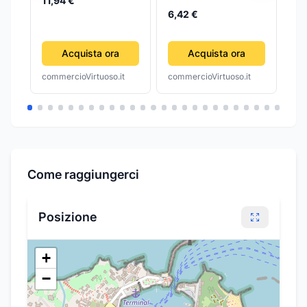
11,94 €
NE
6,42 €
11
Acquista ora
Acquista ora
commercioVirtuoso.it
commercioVirtuoso.it
com
Come raggiungerci
Posizione
+
−