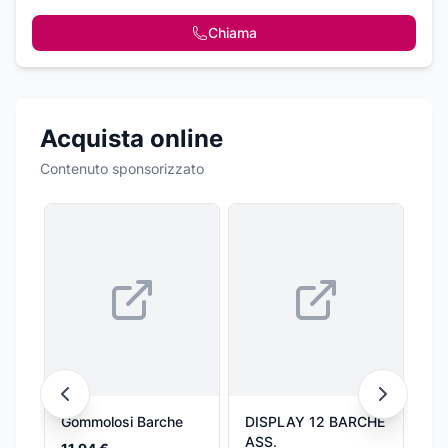
Chiama
Acquista online
Contenuto sponsorizzato
Gommolosi Barche
DISPLAY 12 BARCHE
PA
ASS.
BE