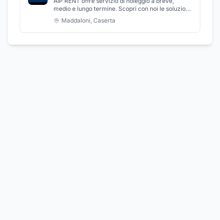
AIP RENT offre servizio di noleggio a breve,
medio e lungo termine. Scopri con noi le soluzioni
per te. Affidandoti a noi avrai a disposizione da
Maddaloni
,
Caserta
subito un consulente commerciale, che sarà a tua
completa disposizione per guidarti nella scelta del
veicolo migliore con soluzioni tra le più
vantaggiose. Correttezza, professionalità,
assistenza costante e ottimizzazione dei costi di
amministrazione aziendale, sono la base dei
principi del successo della sua filosofia aziendale