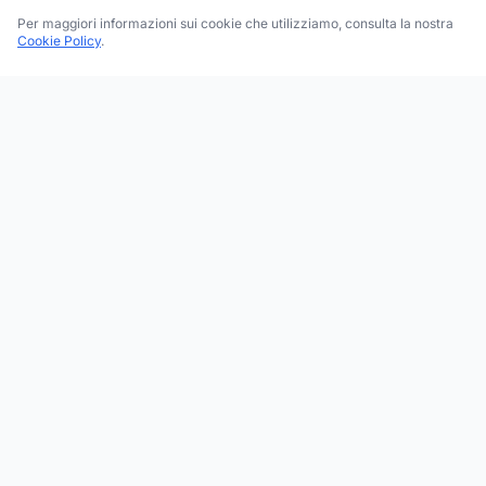
Per maggiori informazioni sui cookie che utilizziamo, consulta la nostra
Cookie Policy
.
Trova le migliori attività commerciali, negozi e servizi in tutta
Italia. Ricerca per categoria, brand, regione, provincia e città.
Facebook
Instagram
Twitter
ESPLORA