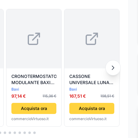
CRONOTERMOSTATO
CASSONE
SCAR
MODULANTE BAXI
UNIVERSALE LUNA
HOMELY BAXI
AIR BAXI BAXI
Baxi
Baxi
Baxi
97,14 €
167,51 €
46,1
115,36 €
198,51 €
Acquista ora
Acquista ora
commercioVirtuoso.it
commercioVirtuoso.it
comme