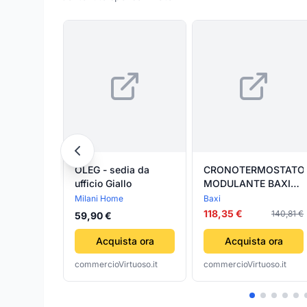
OLEG - sedia da
CRONOTERMOSTATO
ufficio Giallo
MODULANTE BAXI
BAXI
Milani Home
Baxi
118,35 €
140,81 €
59,90 €
Acquista ora
Acquista ora
commercioVirtuoso.it
commercioVirtuoso.it