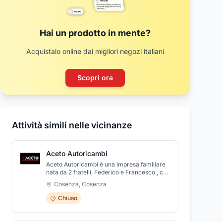
Hai un prodotto in mente?
Acquistalo online dai migliori negozi italiani
Scopri ora
Attività simili nelle vicinanze
Aceto Autoricambi
Aceto Autoricambi è una impresa familiare
nata da 2 fratelli, Federico e Francesco , che
dopo anni di esperienza prestata come
Cosenza
,
Cosenza
commessi in altro negozio decidono, con
l'aiuto del padre, anche lui nel settore degli
Chiuso
autoricambi come rappresentante, di aprire
per conto loro in viale della repubblica al
civico 149 per offrire alla loro clientela