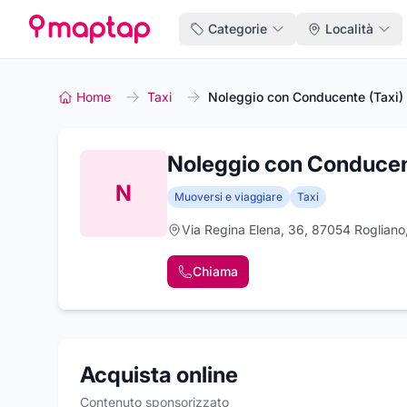
Categorie
Località
Home
Taxi
Noleggio con Conducente (Taxi)
Noleggio con Conducen
N
Muoversi e viaggiare
Taxi
Via Regina Elena, 36, 87054 Roglian
Chiama
Acquista online
Contenuto sponsorizzato