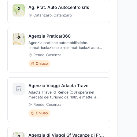
l'esperienza ormai acquisita oltre ai servizi
Ag. Prat. Auto Autocentro srls
che ormai li contraddistingue.
Catanzaro
,
Catanzaro
Agenzia Praticar360
Agenzia pratiche automobilistiche.
Immatricolazione e reimmatricolazi auto
estere.Conversione patenti
Rende
,
Cosenza
estere,rinnovo/declassamento patenti.
Bollo/pagamenti vari
Chiuso
Agenzia Viaggi Adacta Travel
Adacta Travel di Rende (CS) opera nel
mercato del turismo dal 1985 e mette, a
vostra completa disposizione, la propria
Rende
,
Cosenza
professionalità per accompagnarvi e
aiutarvi a realizzare il vostro viaggio.
Chiuso
Specializzati nell'offerta di pacchetti
esclusivi e su misura, la nostra agenzia offre
noleggio bus GTL FATA, biglietteria aerea,
traghetti. Siamo specializzati in crociere e
Agenzia di Viaggi Gf Vacanze di Francesco Garofalo
effettuiamo, inoltre, viaggi di gruppo,