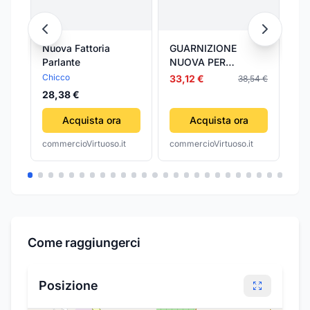
Nuova Fattoria
GUARNIZIONE
Co
Parlante
NUOVA PER
Pl
GALLEGGIANTE
Co
Chicco
Cy
33,12 €
38,54 €
TIPO CATIS 100.00
da
28,38 €
pz
Acquista ora
Acquista ora
commercioVirtuoso.it
commercioVirtuoso.it
com
Come raggiungerci
Posizione