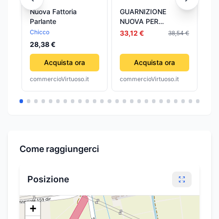
Nuova Fattoria
GUARNIZIONE
Co
Parlante
NUOVA PER
Pl
GALLEGGIANTE TIPO
Col
Chicco
Cy
33,12 €
38,54 €
CATIS 100.00 pz
da
28,38 €
Acquista ora
Acquista ora
commercioVirtuoso.it
commercioVirtuoso.it
com
Come raggiungerci
Posizione
+