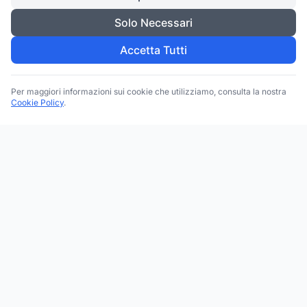
Solo Necessari
Accetta Tutti
Per maggiori informazioni sui cookie che utilizziamo, consulta la nostra
Cookie Policy
.
Trova le migliori attività commerciali, negozi e servizi in tutta
Italia. Ricerca per categoria, brand, regione, provincia e città.