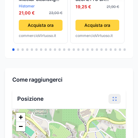
Water 200ml Acqua
MACELLAIO- -
MM
Histomer
Id
19,25 €
21,90 €
Micellare Struccante
cm.45 - 2 pezzi
21,00 €
10
23,00 €
Rigenerente Pro-
attiva
Acquista ora
Acquista ora
commercioVirtuoso.it
commercioVirtuoso.it
com
Come raggiungerci
Posizione
+
−