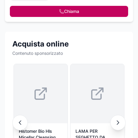
Chiama
Acquista online
Contenuto sponsorizzato
Histomer Bio Hls
LAMA PER
GA
Micellar Cleansing
SEGHETTO DA
MAC