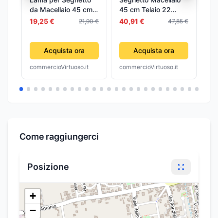
da Macellaio 45 cm 2
45 cm Telaio 22
Fa
Pezzi
MMX7
To
Sta
19,25 €
40,91 €
21,90 €
47,85 €
St
24
Acquista ora
Acquista ora
commercioVirtuoso.it
commercioVirtuoso.it
com
Come raggiungerci
Posizione
+
−