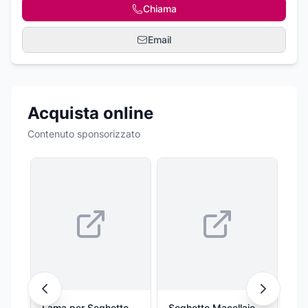
Chiama
Email
Acquista online
Contenuto sponsorizzato
Lama per Seghetto
Seghetto Macellaio
Se