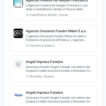
Agenzia Funebre De Gasperi Francesco
L'Agenzia Funebre De Gasperi Francesco, con
sede a Castelfranco Veneto in Piazza della
Serenissima 30, offre una consulenza
Castelfranco Veneto
,
Treviso
personalizzata e un'assistenza completa nei
servizi funebri, inclusi sepoltura, cremazione,
lavori cimiteriali, vendita di lapidi e servizi floreali.
Con una lunga esperienza nel settore, ci
Agenzia Onoranze Funebri Milani S.a.s.
occupiamo con professionalità e discrezione di
ogni aspetto del servizio funebre. Siamo reperibili
L'agenzia Onoranze Funebri Milani ha sede a
24 ore su 24 per garantire supporto immediato e
Fontaniva in provincia di Padova. L'agenzia
costante.
Onoranze Funebri Milani vanta oltre trent'anni di
Fontaniva
,
Padova
esperienza nel settore della realizzazione di
servizi funebri completi. L'agenzia Onoranze
Funebri Milani si avvale di personale qualificato e
certificato, e discreto in grado di affiancare le
Angeli Impresa Funebre
famiglie nel triste momento della dipartita del
congiunto.
Onoranze Funebri Angeli è leader nel settore dei
trasporti e delle onoranze funebri a Brendola (VI)
e provincia. Fornisce, con la massima
Brendola
,
Vicenza
discrezione, un'assistenza completa mediante
un'ampia offerta di servizi. Si occupa
dell'organizzazione della cerimonia e del
trasporto in città, fuori comune ed estero, disbrigo
Angeli Impresa Funebre
di ogni pratica di stato civile e di cremazione,
consulenza cimiteriale, assistenza all'affido e alla
Onoranze Funebri Angeli è leader nel settore dei
dispersione delle ceneri, fornitura cofani,
trasporti e delle onoranze funebri a Brendola (VI)
parimenti ed accessori, urne cinerarie, vestizione
e provincia. Fornisce, con la massima