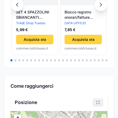
SET 4 SPAZZOLINI
Blocco registro
Pi
SBIANCANTI
onorari/fatture
Ca
CARBON PLUS
ricevute sanitarie
mm
TrAdE Shop Traesio
DATA UFFICIO
Vig
MEDIO FATIGATI
50/50 autoric.
Lu
5,99 €
7,85 €
8,
PARTICELLE
DU16547N000
CARBONE ATTIVO
Acquista ora
Acquista ora
commercioVirtuoso.it
commercioVirtuoso.it
com
Come raggiungerci
Posizione