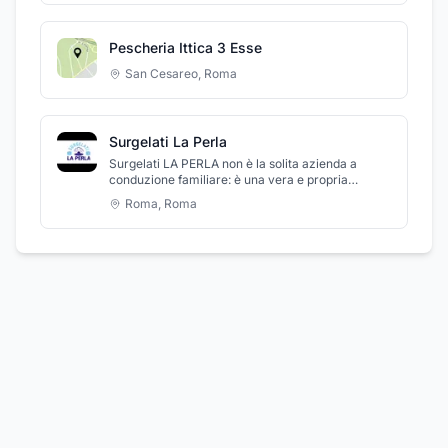
qualità di servizio ai massimi livelli.
Pescheria Ittica 3 Esse
San Cesareo
,
Roma
Surgelati La Perla
Surgelati LA PERLA non è la solita azienda a
conduzione familiare: è una vera e propria
testimonianza della qualità e della passione per la
Roma
,
Roma
cucina italiana. Sin dalla sua fondazione, nel 1998,
abbiamo sempre cercato di offrire ai nostri clienti
la migliore e più fresca selezione di frutti di mare,
molluschi, crostacei e altro ancora. Ma non
lasciatevi ingannare dalla parola "surgelato" nel
nostro nome: i nostri prodotti sono sempre di
altissima qualità e provengono da marchi di
fiducia come OROGEL, FINDUS e FROSTA. E per
chi è alla ricerca di una soluzione rapida senza
compromettere il gusto, la nostra gamma di primi
e secondi piatti pronti soddisferà sicuramente il
vostro palato. Ma crediamo che nessun pasto sia
completo senza un po' di verdure o una pizza
saporita, ed è per questo che abbiamo anche un
assortimento di prodotti per verdure e pizza. E