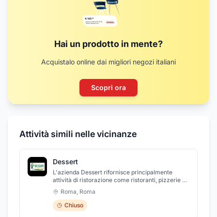
Hai un prodotto in mente?
Acquistalo online dai migliori negozi italiani
Scopri ora
Attività simili nelle vicinanze
Dessert
L'azienda Dessert rifornisce principalmente
attività di ristorazione come ristoranti, pizzerie e
catering, nel tempo si è evoluta per offrire una
Roma
,
Roma
gamma di prodotti sempre più ampia dai preparati
surgelati per i dolci al pesce surgelato. Tutti i
Chiuso
prodotti sono selezionati per mantenere una