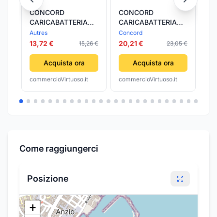
CONCORD
CONCORD
C
CARICABATTERIA
CARICABATTERIA
TA
P/CD047 CHINA
LITIO 20V-
800W H
Autres
Concord
Aut
NINGBO CONCORD 1
CONCORD- 1,0 pz
NI
13,72 €
20,21 €
87
15,26 €
23,05 €
PZ
PZ
Acquista ora
Acquista ora
commercioVirtuoso.it
commercioVirtuoso.it
com
Come raggiungerci
Posizione
+