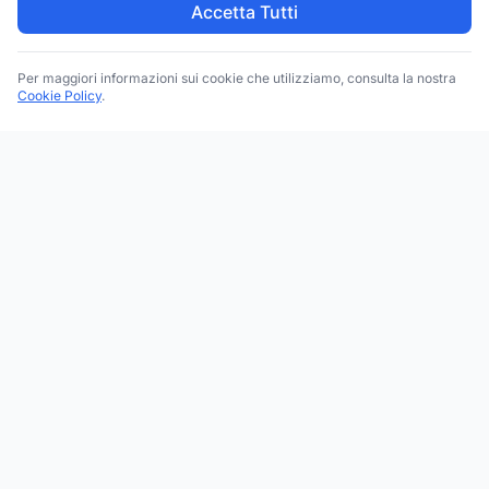
Accetta Tutti
Per maggiori informazioni sui cookie che utilizziamo, consulta la nostra
Cookie Policy
.
Trova le migliori attività commerciali, negozi e servizi in tutta
Italia. Ricerca per categoria, brand, regione, provincia e città.
Facebook
Instagram
Twitter