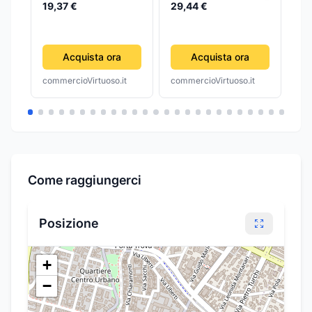
cavalluccio marino
cavalluccio marino
CO
TrA
19,37 €
29,44 €
blu
verde
MA
17
MA
DE
Acquista ora
Acquista ora
commercioVirtuoso.it
commercioVirtuoso.it
com
Come raggiungerci
Posizione
+
−