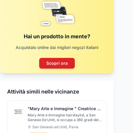
Hai un prodotto in mente?
Acquistalo online dai migliori negozi italiani
Scopri ora
Attività simili nelle vicinanze
"Mary Arte e Immagine " Creatrice di Immagine
Mary Arte e Immagine hairstaylist, a San
Genesio Ed Uniti, si occupa a 360 gradi della
bellezza e del benessere del capello. Da
San Genesio ed Uniti
,
Pavia
Arte e Immagine vengono riproposti tagli