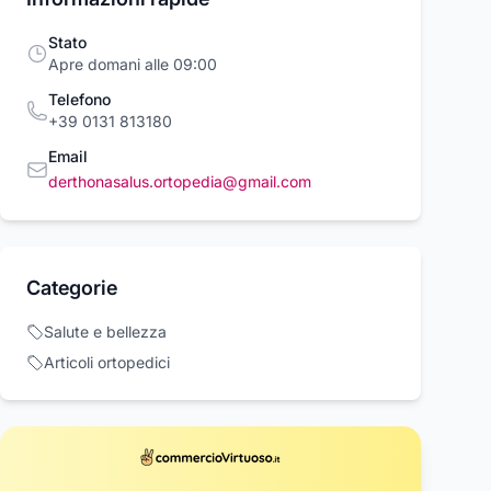
Stato
Apre domani alle 09:00
Telefono
+39 0131 813180
Email
derthonasalus.ortopedia@gmail.com
y Hilfiger
Triphala salis -
Tommy Hilfiger
Categorie
TALONE
Aether
PANTALONE
TON CHINO
DENTON PRINC
 Hilfiger
Scen
Tommy Hilfiger
Salute e bellezza
WALES
24,00 €
25,00 €
00 €
134,00 €
Articoli ortopedici
Acquista ora
Acquista ora
Acquista o
rcioVirtuoso.it
commercioVirtuoso.it
commercioVirtuoso