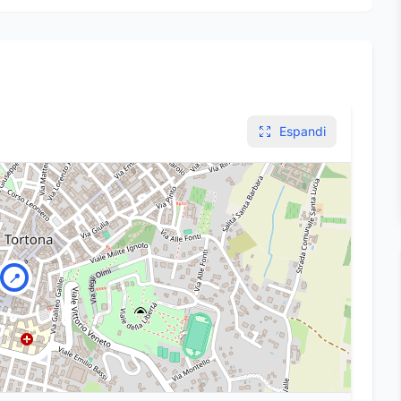
cloroffillina e sale
spagirico di curcuma
longa Aether
Espandi
📍