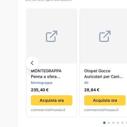
MONTEGRAPPA
Otopet Gocce
Penna a sfera
Auricolari per Cani
Manager Salus con
130gr Ati
Montegrappa
Ati
simbolo medicina
235,40 €
28,84 €
Acquista ora
Acquista ora
commercioVirtuoso.it
commercioVirtuoso.it