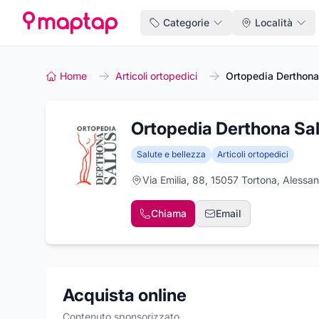
Categorie
Località
Home
Articoli ortopedici
Ortopedia Derthona
Ortopedia Derthona Sa
Salute e bellezza
Articoli ortopedici
Via Emilia, 88, 15057 Tortona, Alessan
Chiama
Email
Acquista online
Contenuto sponsorizzato