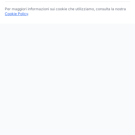
Per maggiori informazioni sui cookie che utilizziamo, consulta la nostra
Cookie Policy
.
Trova le migliori attività commerciali, negozi e servizi in tutta
Italia. Ricerca per categoria, brand, regione, provincia e città.
Facebook
Instagram
Twitter
ESPLORA