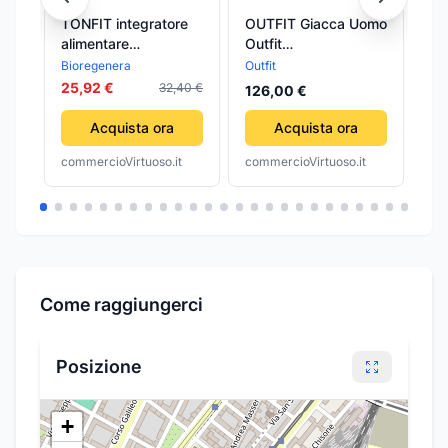
TONFIT integratore
OUTFIT Giacca Uomo
OU
alimentare
Outfit
Out
fitopreparato Gocce
S2S5CT00M011
S2
Bioregenera
Outfit
Out
50 ml
25,92 €
32,40 €
126,00 €
13
Acquista ora
Acquista ora
commercioVirtuoso.it
commercioVirtuoso.it
com
Come raggiungerci
Posizione
+