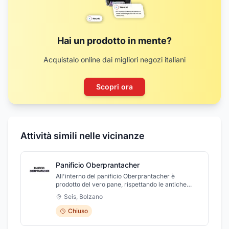
Hai un prodotto in mente?
Acquistalo online dai migliori negozi italiani
Scopri ora
Attività simili nelle vicinanze
Panificio Oberprantacher
All'interno del panificio Oberprantacher è
prodotto del vero pane, rispettando le antiche
tradizioni di una volta, rendendolo buono e
Seis
,
Bolzano
genuino. Tutti i panini e le focacce sono create
con farine Bio, producendone vari tipi tra cui
Chiuso
quello senza glutine, perfetto per chi soffre di
intolleranze. Offre inoltre un'ampia scelta tra i