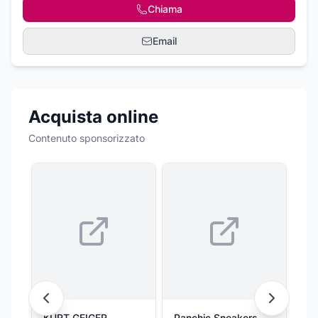
Chiama
Email
Acquista online
Contenuto sponsorizzato
KURT GEIGER
Panchic Sneakers
Panch