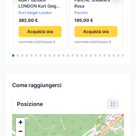
LONDON Kurt Geiger
Rosa
Be
London - Stivaletti
Kurt Geiger London
Panchic
Pa
Neri da Donna
382,00 €
195,00 €
19
Acquista ora
Acquista ora
commercioVirtuoso.it
commercioVirtuoso.it
com
Come raggiungerci
Posizione
+
−